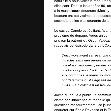
naturelle à nous voiler la face. Pa
elles sont. Depuis les années 90, 
à la musculature douteuse (Mosley,
boxeurs ont été victimes de poussées
secondaires les plus courants de la 
Le cas de Canelo est édifiant. Avan
problème de dopage. Après un combat
pris par la patrouille : Oscar Valde
rappelais cet épisode dans La BOXE 
Deux mois avant sa revanche c
muscles sans rien perdre de son
positif au clenbutérol, un décon
produits dopants. Sa ligne de 
aux hormones. Il prend six mois
ont déterminé qu’il s’agissait
GGG. « Golovkin est un trou du
Jaime Munguia a publié un communiq
clame son innocence et rappelle qu’
questions me tourmentent : ce jeune
enquêter sur Eddie Reynoso et la 