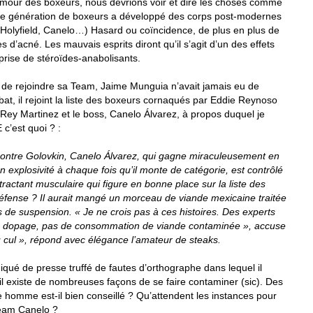
r amour des boxeurs, nous devrions voir et dire les choses comme
une génération de boxeurs a développé des corps post-modernes
 Holyfield, Canelo…) Hasard ou coïncidence, de plus en plus de
 d’acné. Les mauvais esprits diront qu’il s’agit d’un des effets
prise de stéroïdes-anabolisants.
t de rejoindre sa Team, Jaime Munguia n’avait jamais eu de
, il rejoint la liste des boxeurs cornaqués par Eddie Reynoso
z, Rey Martinez et le boss, Canelo Álvarez, à propos duquel je
c’est quoi ? :
ontre Golovkin, Canelo Álvarez, qui gagne miraculeusement en
 explosivité à chaque fois qu’il monte de catégorie, est contrôlé
tractant musculaire qui figure en bonne place sur la liste des
défense ? Il aurait mangé un morceau de viande mexicaine traitée
 de suspension. « Je ne crois pas à ces histoires. Des experts
 de dopage, pas de consommation de viande contaminée », accuse
 cul », répond avec élégance l’amateur de steaks.
ué de presse truffé de fautes d’orthographe dans lequel il
il existe de nombreuses façons de se faire contaminer (sic). Des
 homme est-il bien conseillé ? Qu’attendent les instances pour
Team Canelo ?