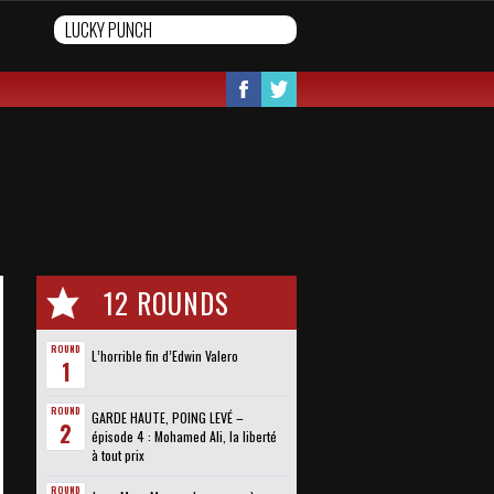
12 ROUNDS
ROUND
L’horrible fin d’Edwin Valero
1
ROUND
GARDE HAUTE, POING LEVÉ –
2
épisode 4 : Mohamed Ali, la liberté
à tout prix
ROUND