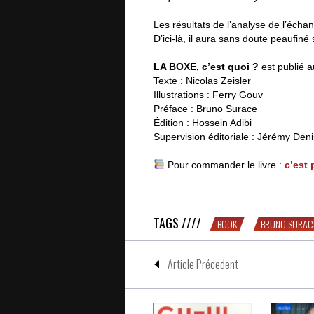
Les résultats de l’analyse de l’échan
D’ici-là, il aura sans doute peaufin
LA BOXE, c’est quoi ?
est publié a
Texte : Nicolas Zeisler
Illustrations : Ferry Gouv
Préface : Bruno Surace
Édition : Hossein Adibi
Supervision éditoriale : Jérémy Deni
Pour commander le livre :
c’est 
Le VICE c’est quoi ?
TAGS ////
BOOK
BRUNO SURAC
Article Précedent