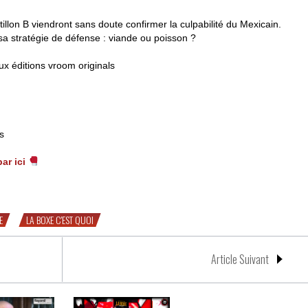
tillon B viendront sans doute confirmer la culpabilité du Mexicain.
é sa stratégie de défense : viande ou poisson ?
ux éditions vroom originals
s
par ici
E
LA BOXE C'EST QUOI
Article Suivant