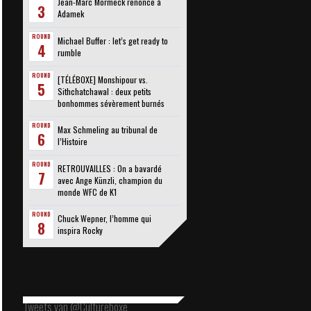
Jean-Marc Mormeck renonce à
3
Adamek
ROUND
Michael Buffer : let’s get ready to
4
rumble
ROUND
[TÉLÉBOXE] Monshipour vs.
5
Sithchatchawal : deux petits
bonhommes sévèrement burnés
ROUND
Max Schmeling au tribunal de
6
l’Histoire
ROUND
RETROUVAILLES : On a bavardé
7
avec Ange Künzli, champion du
monde WFC de K1
ROUND
Chuck Wepner, l’homme qui
8
inspira Rocky
Tweets van @Cultureboxe