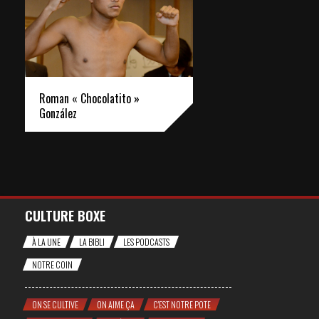
Roman « Chocolatito »
González
CULTURE BOXE
À LA UNE
LA BIBLI
LES PODCASTS
NOTRE COIN
ON SE CULTIVE
ON AIME ÇA
C'EST NOTRE POTE