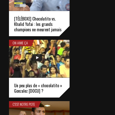
[TÉLÉBOXE] Chocolatito vs.
Khalid Yafai : les grands
champions ne meurent jamais
ON AIME ÇA
Un peu plus de « chocolatito »
Gonzalez [DOCU] ?
C'EST NOTRE POTE