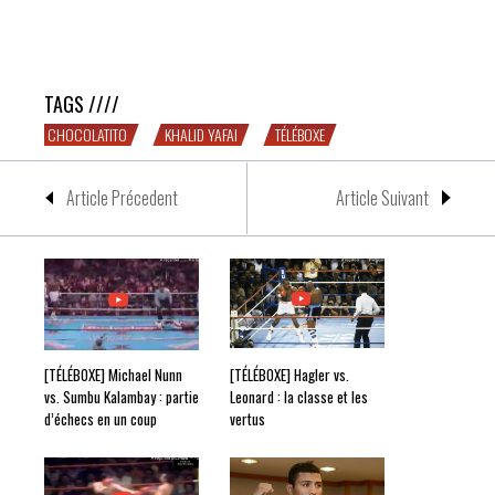
[TÉLÉBOXE] Chocolatito vs. Khalid Yafai : les grands
champions ne meurent jamais
TAGS ////
CHOCOLATITO
KHALID YAFAI
TÉLÉBOXE
Article Précedent
Article Suivant
[TÉLÉBOXE] Michael Nunn
[TÉLÉBOXE] Hagler vs.
vs. Sumbu Kalambay : partie
Leonard : la classe et les
d’échecs en un coup
vertus