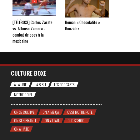
[TÉLÉBOXE] Carlos Zarate
Roman « Chocolatito »
vs. Alfonso Zamora :
González
combat de coqs à la
mexicaine
CULTURE BOXE
À LA UNE
LA BIBLI
LES PODCASTS
NOTRE COIN
ON SE CULTIVE
ON AIME ÇA
C'EST NOTRE POTE
ON S'EN BRANLE
ON Y ÉTAIT
OLD SCHOOL
ON A HÂTE