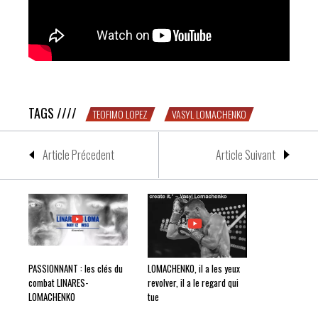
LOMA vs. LOPEZ : Blood Sweat and Tears
TAGS ////
TEOFIMO LOPEZ
VASYL LOMACHENKO
Article Précedent
Article Suivant
PASSIONNANT : les clés du
LOMACHENKO, il a les yeux
combat LINARES-
revolver, il a le regard qui
LOMACHENKO
tue