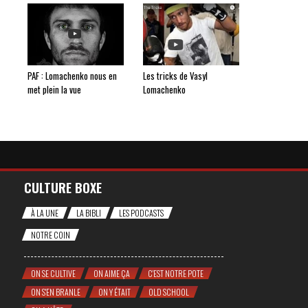
PAF : Lomachenko nous en
Les tricks de Vasyl
met plein la vue
Lomachenko
CULTURE BOXE
À LA UNE
LA BIBLI
LES PODCASTS
NOTRE COIN
ON SE CULTIVE
ON AIME ÇA
C'EST NOTRE POTE
ON S'EN BRANLE
ON Y ÉTAIT
OLD SCHOOL