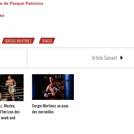
e de Parque Patricios
nez
SERGIO MARTINEZ
TANGO
Article Suivant
iz, Mosley,
Sergio Martinez au pays
d’horizon des
des merveilles
u week-end