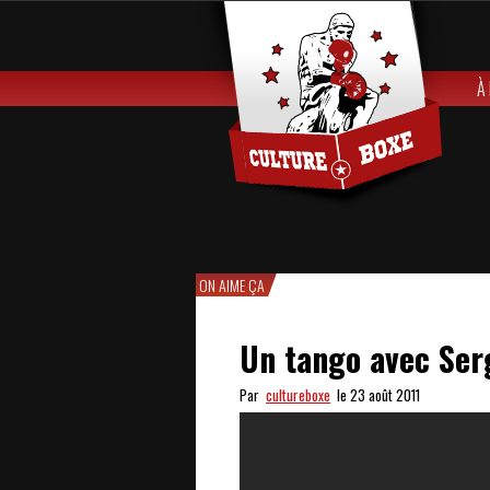
À
ON AIME ÇA
Un tango avec Ser
Par
cultureboxe
le 23 août 2011