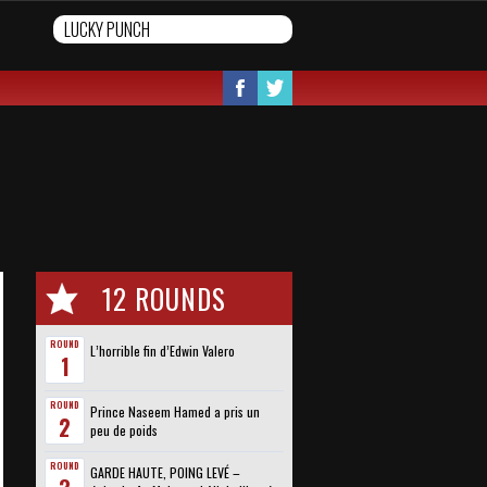
12 ROUNDS
ROUND
L’horrible fin d’Edwin Valero
1
ROUND
Prince Naseem Hamed a pris un
2
peu de poids
ROUND
GARDE HAUTE, POING LEVÉ –