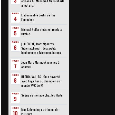
3
épisode 4 : Mohamed Ali, la liberté
à tout prix
ROUND
L’abominable destin de Ray
4
Famechon
ROUND
Michael Buffer : let’s get ready to
5
rumble
ROUND
[TÉLÉBOXE] Monshipour vs.
6
Sithchatchawal : deux petits
bonhommes sévèrement burnés
ROUND
Jean-Marc Mormeck renonce à
7
Adamek
ROUND
RETROUVAILLES : On a bavardé
8
avec Ange Künzli, champion du
monde WFC de K1
ROUND
Scène de ménage chez les Martin
9
ROUND
Max Schmeling au tribunal de
10
l’Histoire