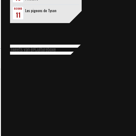
ROUND
Les pigeons de Tyson
11
Tweets van @Cultureboxe