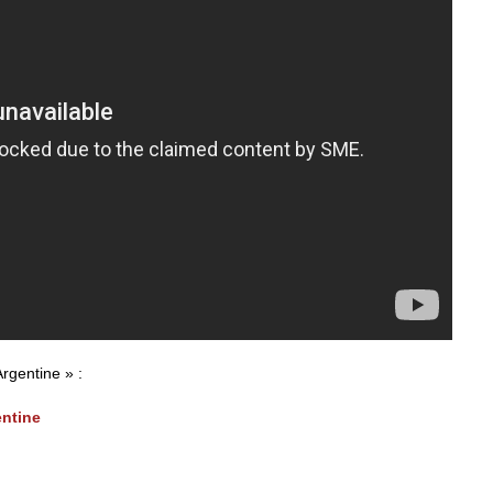
Argentine » :
entine