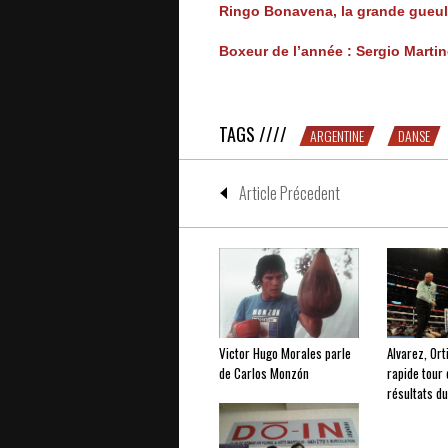
Ringo Bonavena, la grande gueul
Boxeur de l’année : Sergio Marti
Un tango avec Sergio Martinez
TAGS ////
ARGENTINE
DANSE
Article Précedent
Victor Hugo Morales parle
Alvarez, Ort
de Carlos Monzón
rapide tour 
résultats d