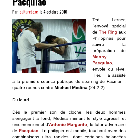
Pacquiao
Par
cultureboxe
le 4 octobre 2010
Ted Lerner,
l’envoyé spécial
de
The Ring
aux
Philippines pour
suivre la
préparation de
Manny
Pacquiao
,
envoie du rêve.
Hier, il a assisté
à la première séance publique de sparring de Pacman :
quatre rounds contre
Michael Medina
(24-2-2).
Du lourd.
Dès le premier son de cloche, les deux hommes
s’engagent à fond, Medina mimant le style agressif et
unidimensionnel d’
Antonio Margarito
, le futur adversaire
de
Pacquiao
. Le philippin est mobile, touchant avec des
combinaisons ultra rapides, dont certaines balancées