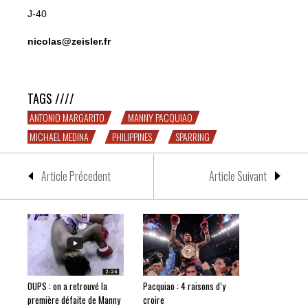
J-40
nicolas@zeisler.fr
Une séance de sparring avec Pacquiao
TAGS ////
ANTONIO MARGARITO
MANNY PACQUIAO
MICHAEL MEDINA
PHILIPPINES
SPARRING
Article Précedent
Article Suivant
OUPS : on a retrouvé la
Pacquiao : 4 raisons d’y
première défaite de Manny
croire