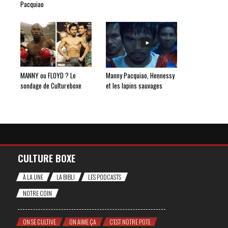
Pacquiao
MANNY ou FLOYD ? Le
Manny Pacquiao, Hennessy
sondage de Cultureboxe
et les lapins sauvages
CULTURE BOXE
À LA UNE
LA BIBLI
LES PODCASTS
NOTRE COIN
ON SE CULTIVE
ON AIME ÇA
C'EST NOTRE POTE