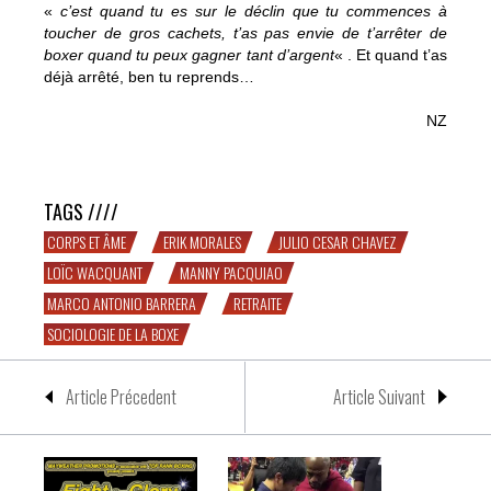
«
c’est quand tu es sur le déclin que tu commences à
toucher de gros cachets, t’as pas envie de t’arrêter de
boxer quand tu peux gagner tant d’argent
« . Et quand t’as
déjà arrêté, ben tu reprends…
NZ
Le retour du boxeur
TAGS ////
CORPS ET ÂME
ERIK MORALES
JULIO CESAR CHAVEZ
LOÏC WACQUANT
MANNY PACQUIAO
MARCO ANTONIO BARRERA
RETRAITE
SOCIOLOGIE DE LA BOXE
Article Précedent
Article Suivant