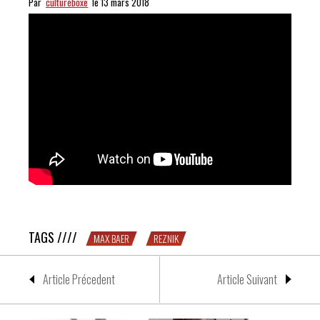
Par
cultureboxe
le 13 mars 2018
WILD : les KO de Max Baer
TAGS ////
MAX BAER
REZNIK
Article Précedent
Article Suivant