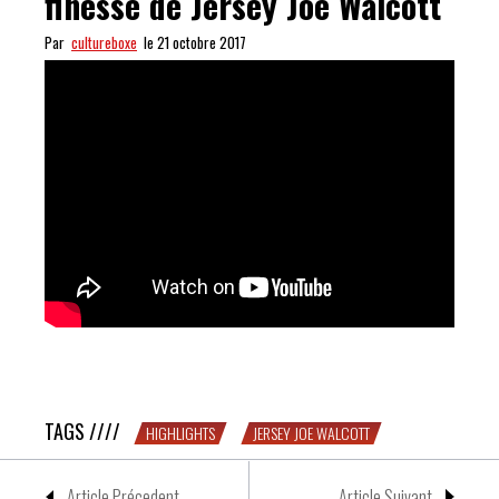
finesse de Jersey Joe Walcott
Par
cultureboxe
le 21 octobre 2017
MAGNIFIQUE : la boxe tout en finesse de Jersey Joe
Walcott
TAGS ////
HIGHLIGHTS
JERSEY JOE WALCOTT
Article Précedent
Article Suivant