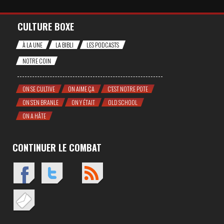
CULTURE BOXE
À LA UNE
LA BIBLI
LES PODCASTS
NOTRE COIN
ON SE CULTIVE
ON AIME ÇA
C'EST NOTRE POTE
ON S'EN BRANLE
ON Y ÉTAIT
OLD SCHOOL
ON A HÂTE
CONTINUER LE COMBAT