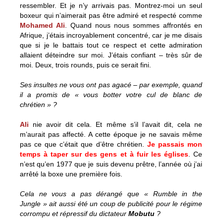
ressembler. Et je n’y arrivais pas. Montrez-moi un seul
boxeur qui n’aimerait pas être admiré et respecté comme
Mohamed Ali
. Quand nous nous sommes affrontés en
Afrique, j’étais incroyablement concentré, car je me disais
que si je le battais tout ce respect et cette admiration
allaient déteindre sur moi. J’étais confiant – très sûr de
moi. Deux, trois rounds, puis ce serait fini.
Ses insultes ne vous ont pas agacé – par exemple, quand
il a promis de « vous botter votre cul de blanc de
chrétien » ?
Ali
nie avoir dit cela. Et même s’il l’avait dit, cela ne
m’aurait pas affecté. A cette époque je ne savais même
pas ce que c’était que d’être chrétien.
Je passais mon
temps à taper sur des gens et à fuir les église
s
. Ce
n’est qu’en 1977 que je suis devenu prêtre, l’année où j’ai
arrêté la boxe une première fois.
Cela ne vous a pas dérangé que « Rumble in the
Jungle » ait aussi été un coup de publicité pour le régime
corrompu et répressif du dictateur
Mobutu
?