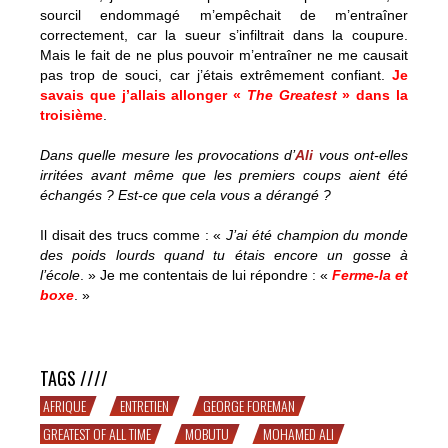
sourcil endommagé m’empêchait de m’entraîner
correctement, car la sueur s’infiltrait dans la coupure.
Mais le fait de ne plus pouvoir m’entraîner ne me causait
pas trop de souci, car j’étais extrêmement confiant.
Je
savais que j’allais allonger «
The Greatest
» dans la
troisième
.
Dans quelle mesure les provocations d’
Ali
vous ont-elles
irritées avant même que les premiers coups aient été
échangés ? Est-ce que cela vous a dérangé ?
Il disait des trucs comme : «
J’ai été champion du monde
des poids lourds quand tu étais encore un gosse à
l’école
. » Je me contentais de lui répondre : «
Ferme-la et
boxe
. »
Foreman parle d’Ali et de « Rumble in the Jungle » – 1/3
TAGS ////
AFRIQUE
ENTRETIEN
GEORGE FOREMAN
GREATEST OF ALL TIME
MOBUTU
MOHAMED ALI