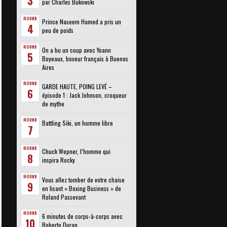
3
par Charles Bukowski
ROUND
Prince Naseem Hamed a pris un
4
peu de poids
ROUND
On a bu un coup avec Yoann
5
Boyeaux, boxeur français à Buenos
Aires
ROUND
GARDE HAUTE, POING LEVÉ –
6
épisode 1 : Jack Johnson, croqueur
de mythe
ROUND
Battling Siki, un homme libre
7
ROUND
Chuck Wepner, l’homme qui
8
inspira Rocky
ROUND
Vous allez tomber de votre chaise
9
en lisant « Boxing Business » de
Roland Passevant
ROUND
6 minutes de corps-à-corps avec
10
Roberto Duran