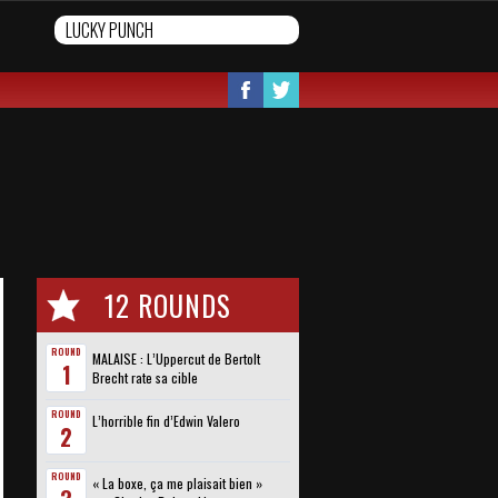
12 ROUNDS
ROUND
MALAISE : L’Uppercut de Bertolt
1
Brecht rate sa cible
ROUND
L’horrible fin d’Edwin Valero
2
ROUND
« La boxe, ça me plaisait bien »