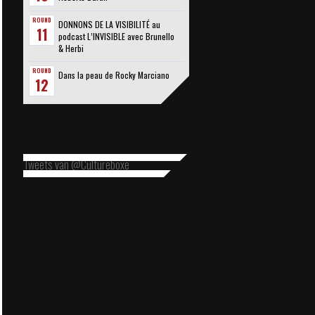
ROUND
DONNONS DE LA VISIBILITÉ au
11
podcast L’INVISIBLE avec Brunello
& Herbi
ROUND
Dans la peau de Rocky Marciano
12
Tweets van @Cultureboxe