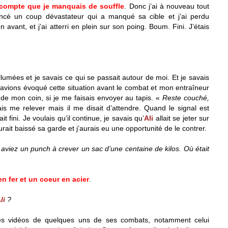
 compte que je manquais de souffle
. Donc j’ai à nouveau tout
ancé un coup dévastateur qui a manqué sa cible et j’ai perdu
en avant, et j’ai atterri en plein sur son poing. Boum. Fini. J’étais
llumées et je savais ce qui se passait autour de moi. Et je savais
s avions évoqué cette situation avant le combat et mon entraîneur
n de mon coin, si je me faisais envoyer au tapis. «
Reste couché,
allais me relever mais il me disait d’attendre. Quand le signal est
it fini. Je voulais qu’il continue, je savais qu’
Ali
allait se jeter sur
rait baissé sa garde et j’aurais eu une opportunité de le contrer.
 aviez un punch à crever un sac d’une centaine de kilos. Où était
n fer et un coeur en acier
.
li
?
des vidéos de quelques uns de ses combats, notamment celui