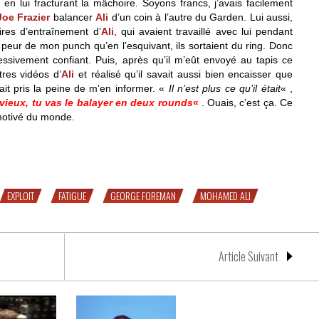
u en lui fracturant la mâchoire. Soyons francs, j’avais facilement
Joe Frazier
balancer
Ali
d’un coin à l’autre du Garden. Lui aussi,
ires d’entraînement d’
Ali
, qui avaient travaillé avec lui pendant
 peur de mon punch qu’en l’esquivant, ils sortaient du ring. Donc
essivement confiant. Puis, après qu’il m’eût envoyé au tapis ce
utres vidéos d’
Ali
et réalisé qu’il savait aussi bien encaisser que
ait pris la peine de m’en informer. «
Il n’est plus ce qu’il était
« ,
p vieux, tu vas le balayer en deux rounds
«
. Ouais, c’est ça. Ce
 motivé du monde.
in the Jungle » – 2/3
EXPLOIT
FATIGUE
GEORGE FOREMAN
MOHAMED ALI
Article Suivant