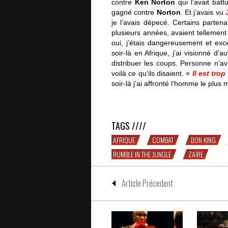
contre
Ken Norton
qui l’avait batt
gagné contre
Norton
. Et j’avais vu
je l’avais dépecé. Certains partena
plusieurs années, avaient tellement
oui, j’étais dangereusement et exc
soir-là en Afrique, j’ai visionné d’a
distribuer les coups. Personne n’av
voilà ce qu’ils disaient.
«
Il est tro
soir-là j’ai affronté l’homme le plus
Foreman parle d’Ali et de « Rumble 
TAGS ////
AFRIQUE
COMBAT
DON KING
RUMBLE IN THE JUNGLE
ZAÏRE
Article Précedent