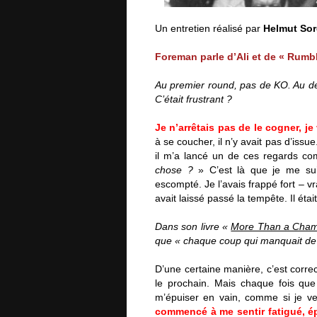
Un entretien réalisé par
Helmut So
Foreman parle d’Ali et de « Rumbl
Au premier round, pas de KO. Au d
C’était frustrant ?
Je n’arrêtais pas de le cogner, je
à se coucher, il n’y avait pas d’issu
il m’a lancé un de ces regards com
chose ?
» C’est là que je me su
escompté. Je l’avais frappé fort – vra
avait laissé passé la tempête. Il étai
Dans son livre «
More Than a Champ
que « chaque coup qui manquait de
D’une certaine manière, c’est corre
le prochain. Mais chaque fois que j
m’épuiser en vain, comme si je ve
commencé à me sentir fatigué, épu