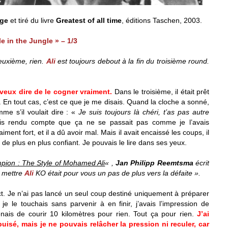
rge
et tiré du livre
Greatest of all time
, éditions Taschen, 2003.
e in the Jungle » – 1/3
euxième, rien.
Ali
est toujours debout à la fin du troisième round.
 veux dire de le cogner vraiment.
Dans le troisième, il était prêt
e. En tout cas, c’est ce que je me disais. Quand la cloche a sonné,
me s’il voulait dire : «
Je suis toujours là chéri, t’as pas autre
is rendu compte que ça ne se passait pas comme je l’avais
iment fort, et il a dû avoir mal. Mais il avait encaissé les coups, il
t de plus en plus confiant. Je pouvais le lire dans ses yeux.
ion : The Style of Mohamed Ali
« ,
Jan Philipp Reemtsma
écrit
 mettre
Ali
KO était pour vous un pas de plus vers la défaite ».
ct. Je n’ai pas lancé un seul coup destiné uniquement à préparer
e le touchais sans parvenir à en finir, j’avais l’impression de
nais de courir 10 kilomètres pour rien. Tout ça pour rien.
J’ai
isé, mais je ne pouvais relâcher la pression ni reculer, car