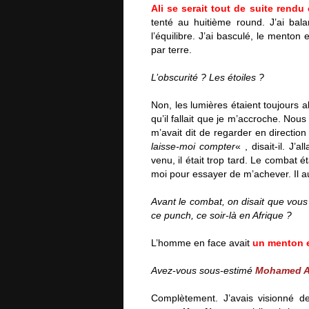
Ali
se serait tout de suite rendu
tenté au huitième round. J’ai bal
l’équilibre. J’ai basculé, le menton 
par terre.
L’obscurité ? Les étoiles ?
Non, les lumières étaient toujours a
qu’il fallait que je m’accroche. Nou
m’avait dit de regarder en directio
laisse-moi compter
« , disait-il. J’
venu, il était trop tard. Le combat éta
moi pour essayer de m’achever. Il au
Avant le combat, on disait que vous
ce punch, ce soir-là en Afrique ?
L’homme en face avait
un menton e
Avez-vous sous-estimé
Mohamed A
Complètement. J’avais visionné 