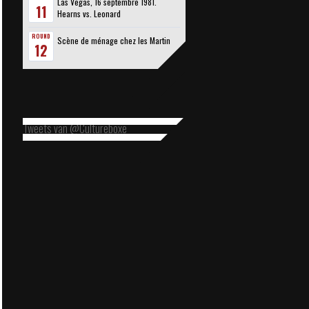
Las Vegas, 16 septembre 1981.
11
Hearns vs. Leonard
ROUND
Scène de ménage chez les Martin
12
Tweets van @Cultureboxe