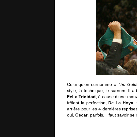
Celui qu’on surnomme «
The Gol
style, la technique, le surnom. Il 
Felix Trinidad
, à cause d’une mauv
frôlant la perfection,
De La Hoya
,
arrière pour les 4 dernières repris
oui,
Oscar
, parfois, il faut savoir s
Top 5 des boxeurs qui auraient fait 