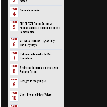
3
match
ROUND
Gennady Golovkin
4
ROUND
[TÉLÉBOXE] Carlos Zarate vs.
5
Alfonso Zamora : combat de coqs à
la mexicaine
ROUND
YOUNG & HUNGRY : Tyson Fury,
6
The Early Days
ROUND
L’abominable destin de Ray
7
Famechon
ROUND
6 minutes de corps-à-corps avec
8
Roberto Duran
ROUND
Georges le magnifique
9
ROUND
L’horrible fin d’Edwin Valero
10
ROUND