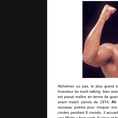
Alzheimer ou pas, le plus grand b
Inventeur du
trash talking
, bien av
est passé maître en terme de guer
avant match zaïrois de 1974,
Ali
p
nouveau poème pour moquer son adv
cordes pendant 8 rounds, il accue
une fillette
» bien senti. Furieux et 