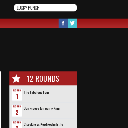
12 ROUNDS
ROUND
The Fabulous Four
1
ROUND
Don « pose ton gun » King
2
ROUND
Cissokho vs Kerdikoshvili : le