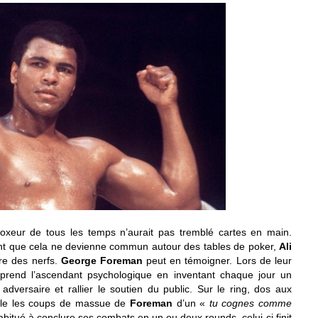
oxeur de tous les temps n’aurait pas tremblé cartes en main.
ant que cela ne devienne commun autour des tables de poker,
Ali
re des nerfs.
George Foreman
peut en témoigner. Lors de leur
rend l’ascendant psychologique en inventant chaque jour un
ersaire et rallier le soutien du public. Sur le ring, dos aux
ille les coups de massue de
Foreman
d’un «
tu cognes comme
habitué à conclure ses combats en un ou deux rounds, celui-ci finit