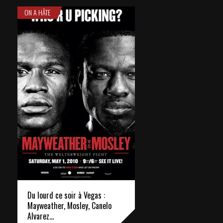
ON A HÂTE
Du lourd ce soir à Vegas :
Mayweather, Mosley, Canelo
Alvarez…