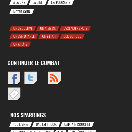
À LA UNE
LA BIBLI
LES PODCASTS
NOTRE COIN
ON SE CULTIVE
ON AIME ÇA
C'EST NOTRE POTE
ON S'EN BRANLE
ON Y ÉTAIT
OLD SCHOOL
ON A HÂTE
CONTINUER LE COMBAT
NOS SPARRINGS
130 LIVRES
BAD LEFT HOOK
CAP'TAIN CROCHET