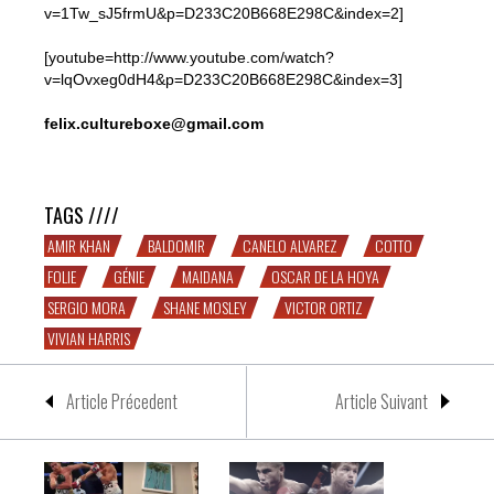
v=1Tw_sJ5frmU&p=D233C20B668E298C&index=2]
[youtube=http://www.youtube.com/watch?
v=lqOvxeg0dH4&p=D233C20B668E298C&index=3]
felix.cultureboxe@gmail.com
Un combat pour devenir un homme…
TAGS ////
AMIR KHAN
BALDOMIR
CANELO ALVAREZ
COTTO
FOLIE
GÉNIE
MAIDANA
OSCAR DE LA HOYA
SERGIO MORA
SHANE MOSLEY
VICTOR ORTIZ
VIVIAN HARRIS
Article Précedent
Article Suivant