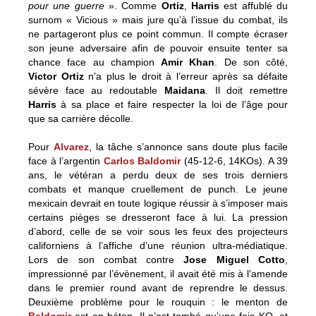
pour une guerre
». Comme
Ortiz
,
Harris
est affublé du
surnom « Vicious » mais jure qu’à l’issue du combat, ils
ne partageront plus ce point commun. Il compte écraser
son jeune adversaire afin de pouvoir ensuite tenter sa
chance face au champion
Amir Khan
. De son côté,
Victor Ortiz
n’a plus le droit à l’erreur après sa défaite
sévère face au redoutable
Maidana
. Il doit remettre
Harris
à sa place et faire respecter la loi de l’âge pour
que sa carrière décolle.
Pour
Alvarez
, la tâche s’annonce sans doute plus facile
face à l’argentin
Carlos Baldomir
(45-12-6, 14KOs). A 39
ans, le vétéran a perdu deux de ses trois derniers
combats et manque cruellement de punch. Le jeune
mexicain devrait en toute logique réussir à s’imposer mais
certains pièges se dresseront face à lui. La pression
d’abord, celle de se voir sous les feux des projecteurs
californiens à l’affiche d’une réunion ultra-médiatique.
Lors de son combat contre
Jose Miguel Cotto
,
impressionné par l’évènement, il avait été mis à l’amende
dans le premier round avant de reprendre le dessus.
Deuxième problème pour le rouquin : le menton de