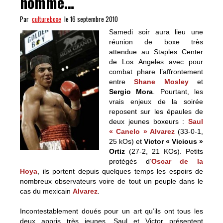
homme…
Par
cultureboxe
le 16 septembre 2010
Samedi soir aura lieu une
réunion de boxe très
attendue au Staples Center
de Los Angeles avec pour
combat phare l’affrontement
entre
Shane Mosley
et
Sergio Mora
. Pourtant, les
vrais enjeux de la soirée
reposent sur les épaules de
deux jeunes boxeurs :
Saul
« Canelo » Alvarez
(33-0-1,
25 kOs) et
Victor « Vicious »
Ortiz
(27-2, 21 KOs). Petits
protégés d’
Oscar de la
Hoya
, ils portent depuis quelques temps les espoirs de
nombreux observateurs voire de tout un peuple dans le
cas du mexicain
Alvarez
.
Incontestablement doués pour un art qu’ils ont tous les
deux appris très jeunes, Saul et Victor présentent