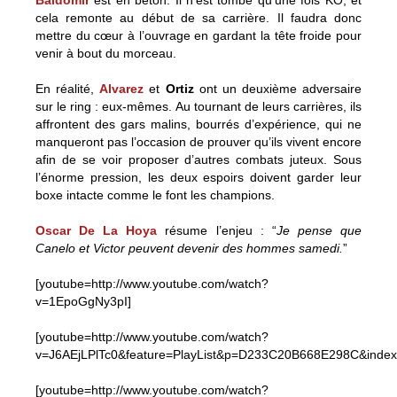
Baldomir
est en béton. Il n’est tombé qu’une fois KO, et
cela remonte au début de sa carrière. Il faudra donc
mettre du cœur à l’ouvrage en gardant la tête froide pour
venir à bout du morceau.
En réalité,
Alvarez
et
Ortiz
ont un deuxième adversaire
sur le ring : eux-mêmes. Au tournant de leurs carrières, ils
affrontent des gars malins, bourrés d’expérience, qui ne
manqueront pas l’occasion de prouver qu’ils vivent encore
afin de se voir proposer d’autres combats juteux. Sous
l’énorme pression, les deux espoirs doivent garder leur
boxe intacte comme le font les champions.
Oscar De La Hoya
résume l’enjeu : “
Je pense que
Canelo et Victor peuvent devenir des hommes samedi.
”
[youtube=http://www.youtube.com/watch?
v=1EpoGgNy3pI]
[youtube=http://www.youtube.com/watch?
v=J6AEjLPlTc0&feature=PlayList&p=D233C20B668E298C&index
[youtube=http://www.youtube.com/watch?