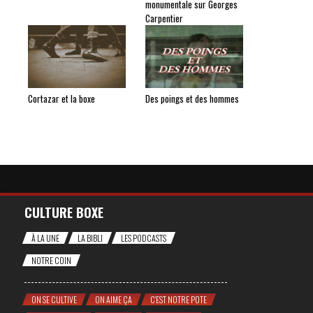
monumentale sur Georges
Carpentier
Cortazar et la boxe
Des poings et des hommes
CULTURE BOXE
À LA UNE
LA BIBLI
LES PODCASTS
NOTRE COIN
ON SE CULTIVE
ON AIME ÇA
C'EST NOTRE POTE