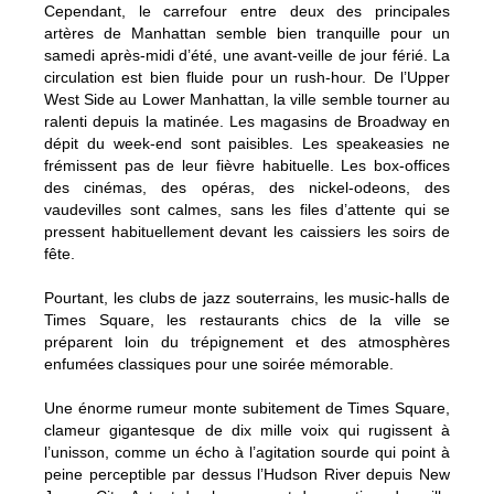
Cependant, le carrefour entre deux des principales
artères de Manhattan semble bien tranquille pour un
samedi après-midi d’été, une avant-veille de jour férié. La
circulation est bien fluide pour un rush-hour. De l’Upper
West Side au Lower Manhattan, la ville semble tourner au
ralenti depuis la matinée. Les magasins de Broadway en
dépit du week-end sont paisibles. Les speakeasies ne
frémissent pas de leur fièvre habituelle. Les box-offices
des cinémas, des opéras, des nickel-odeons, des
vaudevilles sont calmes, sans les files d’attente qui se
pressent habituellement devant les caissiers les soirs de
fête.
Pourtant, les clubs de jazz souterrains, les music-halls de
Times Square, les restaurants chics de la ville se
préparent loin du trépignement et des atmosphères
enfumées classiques pour une soirée mémorable.
Une énorme rumeur monte subitement de Times Square,
clameur gigantesque de dix mille voix qui rugissent à
l’unisson, comme un écho à l’agitation sourde qui point à
peine perceptible par dessus l’Hudson River depuis New