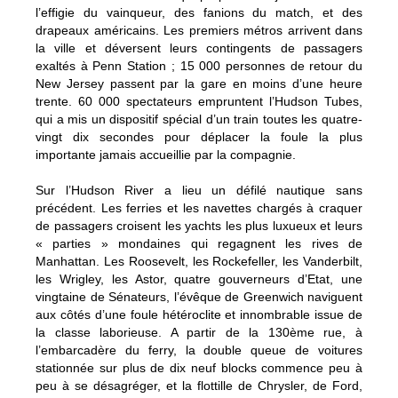
l’effigie du vainqueur, des fanions du match, et des
drapeaux américains. Les premiers métros arrivent dans
la ville et déversent leurs contingents de passagers
exaltés à Penn Station ; 15 000 personnes de retour du
New Jersey passent par la gare en moins d’une heure
trente. 60 000 spectateurs empruntent l’Hudson Tubes,
qui a mis un dispositif spécial d’un train toutes les quatre-
vingt dix secondes pour déplacer la foule la plus
importante jamais accueillie par la compagnie.
Sur l’Hudson River a lieu un défilé nautique sans
précédent. Les ferries et les navettes chargés à craquer
de passagers croisent les yachts les plus luxueux et leurs
« parties » mondaines qui regagnent les rives de
Manhattan. Les Roosevelt, les Rockefeller, les Vanderbilt,
les Wrigley, les Astor, quatre gouverneurs d’Etat, une
vingtaine de Sénateurs, l’évêque de Greenwich naviguent
aux côtés d’une foule hétéroclite et innombrable issue de
la classe laborieuse. A partir de la 130ème rue, à
l’embarcadère du ferry, la double queue de voitures
stationnée sur plus de dix neuf blocks commence peu à
peu à se désagréger, et la flottille de Chrysler, de Ford,