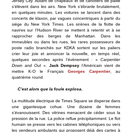
Jersey City. Autant de chapeaux et de canotiers de paille
s’élèvent dans les airs. New York s’ébranle brutalement,
en quelques minutes. Les voitures se lancent dans des
concerts de klaxon, par vagues concentriques à partir du
siège du New York Times. Les sirènes de la flotte de
navires sur l’Hudson River se mettent à retentir et à se
rapprocher des berges de Manhattan. Dans les
immeubles ou dans les rues, les rares possesseurs de
poste radio branchés sur KDKA sortent sur les paliers
crier leur joie et annoncer la nouvelle, en temps réel,
quelques secondes après l’évènement : «
Carpentier
Down and Out
».
Jack Dempsey
l’Américain vient de
mettre K-O le Français
Georges Carpentier
, au
quatrième round.
C’est alors que la foule explosa.
La multitude électrique de Times Square se disperse dans
une gigantesque cohue. Une dizaine de femmes
s’évanouissent. Des vitrines menacent de céder sous la
pression de la rue. La police reflue précipitamment. Le flot
humain se presse vers les cabines téléphoniques ou vers
les vendeurs ambulants qui proposent déjà des cartes à