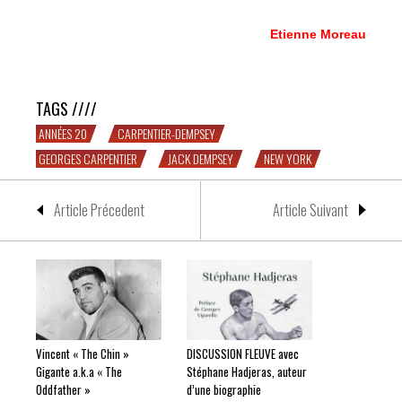
Etienne Moreau
New York, 2 juillet 1921
TAGS ////
ANNÉES 20
CARPENTIER-DEMPSEY
GEORGES CARPENTIER
JACK DEMPSEY
NEW YORK
Article Précedent
Article Suivant
Vincent « The Chin »
DISCUSSION FLEUVE avec
Gigante a.k.a « The
Stéphane Hadjeras, auteur
Oddfather »
d’une biographie