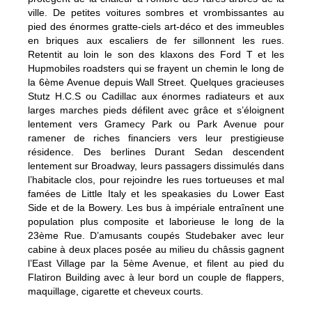
ville. De petites voitures sombres et vrombissantes au
pied des énormes gratte-ciels art-déco et des immeubles
en briques aux escaliers de fer sillonnent les rues.
Retentit au loin le son des klaxons des Ford T et les
Hupmobiles roadsters qui se frayent un chemin le long de
la 6ème Avenue depuis Wall Street. Quelques gracieuses
Stutz H.C.S ou Cadillac aux énormes radiateurs et aux
larges marches pieds défilent avec grâce et s’éloignent
lentement vers Gramecy Park ou Park Avenue pour
ramener de riches financiers vers leur prestigieuse
résidence. Des berlines Durant Sedan descendent
lentement sur Broadway, leurs passagers dissimulés dans
l’habitacle clos, pour rejoindre les rues tortueuses et mal
famées de Little Italy et les speakasies du Lower East
Side et de la Bowery. Les bus à impériale entraînent une
population plus composite et laborieuse le long de la
23ème Rue. D’amusants coupés Studebaker avec leur
cabine à deux places posée au milieu du châssis gagnent
l’East Village par la 5ème Avenue, et filent au pied du
Flatiron Building avec à leur bord un couple de flappers,
maquillage, cigarette et cheveux courts.