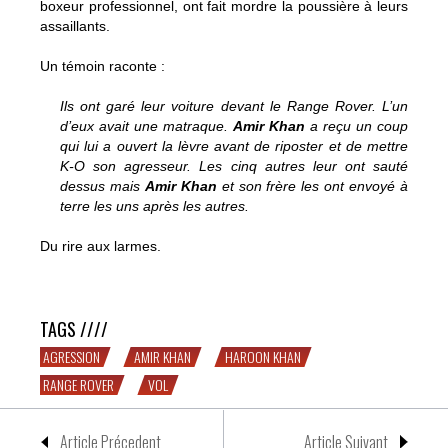
boxeur professionnel, ont fait mordre la poussière à leurs
assaillants.
Un témoin raconte :
Ils ont garé leur voiture devant le Range Rover. L’un
d’eux avait une matraque.
Amir Khan
a reçu un coup
qui lui a ouvert la lèvre avant de riposter et de mettre
K-O son agresseur. Les cinq autres leur ont sauté
dessus mais
Amir Khan
et son frère les ont envoyé à
terre les uns après les autres.
Du rire aux larmes.
Des pieds nickelés braquent la famille Khan
TAGS ////
AGRESSION
AMIR KHAN
HAROON KHAN
RANGE ROVER
VOL
Article Précedent
Article Suivant