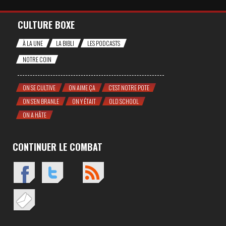
CULTURE BOXE
À LA UNE
LA BIBLI
LES PODCASTS
NOTRE COIN
ON SE CULTIVE
ON AIME ÇA
C'EST NOTRE POTE
ON S'EN BRANLE
ON Y ÉTAIT
OLD SCHOOL
ON A HÂTE
CONTINUER LE COMBAT