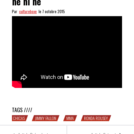
hé hi hé
Par
cultureboxe
le 7 octobre 2015
Je veux une Rousey hi hé hi hé hi hé
TAGS ////
CHICAS
JIMMY FALLON
MMA
RONDA ROUSEY