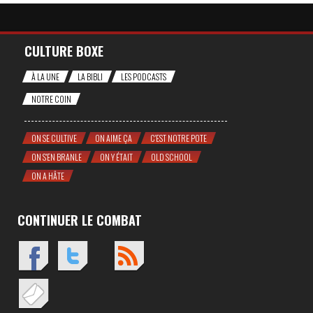
CULTURE BOXE
À LA UNE
LA BIBLI
LES PODCASTS
NOTRE COIN
ON SE CULTIVE
ON AIME ÇA
C'EST NOTRE POTE
ON S'EN BRANLE
ON Y ÉTAIT
OLD SCHOOL
ON A HÂTE
CONTINUER LE COMBAT