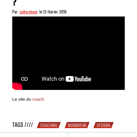
?
Par
cultureboxe
le 13 février 2016
Le site du
coach
.
Le Systema, vous connaissez ?
TAGS ////
COACHING
MOMENTUM
SYSTEMA