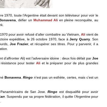
re 1970, toute l’Argentine était devant son téléviseur pour voir le
Bonavena
, défier un
Muhammad Ali
en pleine reconquête, au
rk.
et 1970 pour avoir refusé d’aller combattre au Vietnam,
Ali
vient de
ctoire expéditive, le 26 octobre 1970, face à
Jerry Quarry
. Son
Lourds,
Joe Frazier
, et récupérer ses titres. Pour y parvenir, il a
ation.
d’affronter Ali) est l’adversaire idoine : deux fois défait par
Joe
de résistance pour tester
Ali
et le préparer pour de plus grandes
imé
Bonavena
.
Ringo
n’est pas un esthète, certes, mais c’est un
 Panaméricains de San Jose.
Ringo
est disqualifié pour avoir
arr
. Suspendu par sa propre fédération, il quitte l’Argentine pour
.