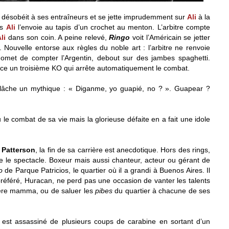
désobéit à ses entraîneurs et se jette imprudemment sur
Ali
à la
is
Ali
l’envoie au tapis d’un crochet au menton. L’arbitre compte
li
dans son coin. A peine relevé,
Ringo
voit l’Américain se jetter
Nouvelle entorse aux règles du noble art : l’arbitre ne renvoie
omet de compter l’Argentin, debout sur des jambes spaghetti.
ce un troisième KO qui arrête automatiquement le combat.
âche un mythique : « Diganme, yo guapié, no ? ». Guapear ?
le combat de sa vie mais la glorieuse défaite en a fait une idole
 Patterson
, la fin de sa carrière est anecdotique. Hors des rings,
e le spectacle. Boxeur mais aussi chanteur, acteur ou gérant de
ho
de Parque Patricios, le quartier où il a grandi à Buenos Aires. Il
référé, Huracan, ne perd pas une occasion de vanter les talents
ère mamma, ou de saluer les
pibes
du quartier à chacune de ses
l est assassiné de plusieurs coups de carabine en sortant d’un