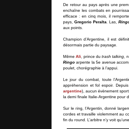
De retour au pays après une premi
enchaîne les combats en pourrissa
efficace : en cinq mois, il remport
pays,
Gregorio Peralta
. Las,
Ring
aux points.
Champion d’Argentine, il est défin
désormais partie du paysage.
Même
Ali
, prince du
trash talking
, 
Ringo
arpente la 5e avenue accomp
poulet, chorégraphie à l’appui.
Le jour du combat, toute l’Argent
appréhension et fol espoir. Depui
argentine
), aucun évènement sportif
la demi finale Italie-Argentine pou
Sur le ring, l’Argentin, donné lar
cordes et travaille violemment au cor
fin du round. L’arbitre n’y voit qu’un