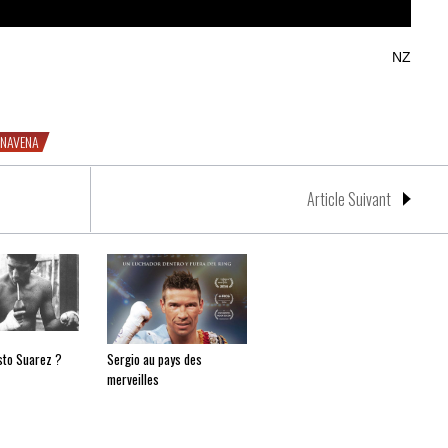
NZ
e Parque Patricios
ONAVENA
Article Suivant
usto Suarez ?
Sergio au pays des
merveilles