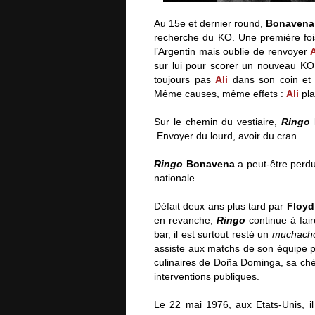
Au 15e et dernier round,
Bonavena
recherche du KO. Une première fo
l’Argentin mais oublie de renvoyer
A
sur lui pour scorer un nouveau KO. 
toujours pas
Ali
dans son coin et 
Même causes, même effets :
Ali
pla
Sur le chemin du vestiaire,
Ringo
l
Envoyer du lourd, avoir du cran…
Ringo
Bonavena
a peut-être perdu 
nationale.
Défait deux ans plus tard par
Floyd
en revanche,
Ringo
continue à fair
bar, il est surtout resté un
muchac
assiste aux matchs de son équipe p
culinaires de Doña Dominga, sa ch
interventions publiques.
Le 22 mai 1976, aux Etats-Unis, i