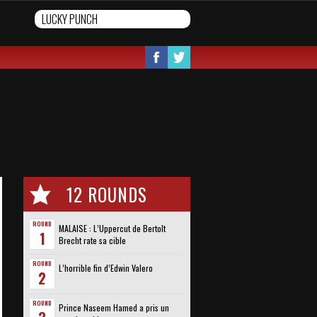
12 ROUNDS
ROUND
MALAISE : L’Uppercut de Bertolt
1
Brecht rate sa cible
ROUND
L’horrible fin d’Edwin Valero
2
ROUND
Prince Naseem Hamed a pris un