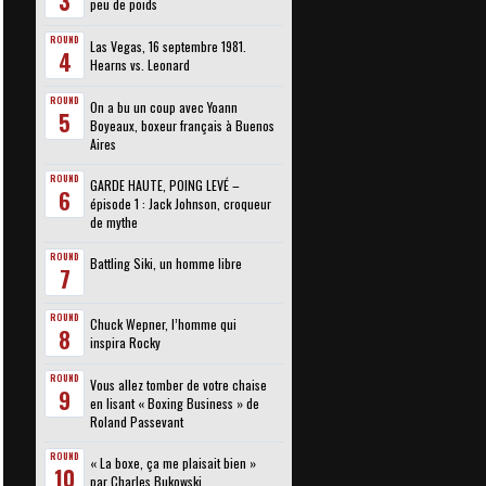
3
peu de poids
ROUND
Las Vegas, 16 septembre 1981.
4
Hearns vs. Leonard
ROUND
On a bu un coup avec Yoann
5
Boyeaux, boxeur français à Buenos
Aires
ROUND
GARDE HAUTE, POING LEVÉ –
6
épisode 1 : Jack Johnson, croqueur
de mythe
ROUND
Battling Siki, un homme libre
7
ROUND
Chuck Wepner, l’homme qui
8
inspira Rocky
ROUND
Vous allez tomber de votre chaise
9
en lisant « Boxing Business » de
Roland Passevant
ROUND
« La boxe, ça me plaisait bien »
10
par Charles Bukowski