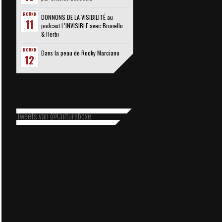
ROUND
DONNONS DE LA VISIBILITÉ au
11
podcast L’INVISIBLE avec Brunello
& Herbi
ROUND
Dans la peau de Rocky Marciano
12
Tweets van @Cultureboxe