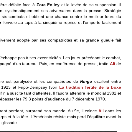
ère défaite face à
Zora Folley
et la levée de sa suspension, il
nt systématiquement ses adversaires dans la presse. Stratégie
e six combats et obtient une chance contre le meilleur lourd du
o
l’envoie au tapis à la cinquième reprise et l’emporte facilement
itivement adopté par ses compatriotes et sa grande gueule fait
n’échappe pas à ses excentricités. Les jours précédant le combat,
agné d’un taureau. Puis, en conférence de presse, traite
Ali
de
ine est paralysée et les compatriotes de
Ringo
oscillent entre
s 1923 et Firpo-Dempsey (voir
La tradition fertile de la boxe
 n’a suscité tant d’attentes. Il faudra attendre le mondial 1982 et
r dépasser les 79.3 points d’audience du 7 décembre 1970.
gement perdant, surprend son monde. Au 9e, il coince
Ali
dans les
ps et à la tête. L’Américain résiste mais perd l’équilibre avant la
e glissade.