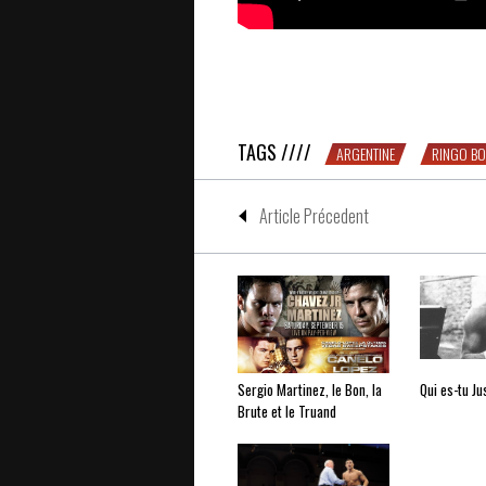
Ringo Bonavena, la grande gueule d
TAGS ////
ARGENTINE
RINGO B
Article Précedent
Sergio Martinez, le Bon, la
Qui es-tu J
Brute et le Truand