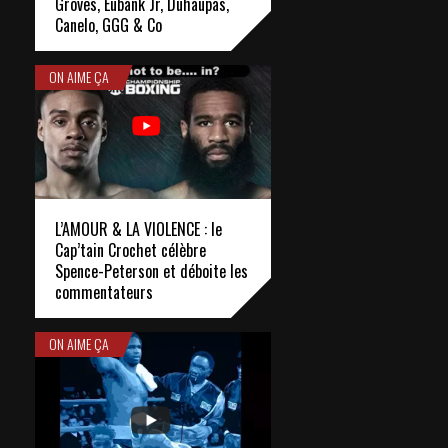
Groves, Eubank Jr, Duhaupas,
Canelo, GGG & Co
ON AIME ÇA
L’AMOUR & LA VIOLENCE : le
Cap’tain Crochet célèbre
Spence-Peterson et déboite les
commentateurs
ON AIME ÇA