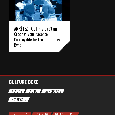
ARRÊTEZ TOUT : le Cap’tain
Crochet vous raconte
l’incroyable histoire de Chris
Byrd
CULTURE BOXE
À LA UNE
LA BIBLI
LES PODCASTS
NOTRE COIN
ON SE CULTIVE
ON AIME ÇA
C'EST NOTRE POTE