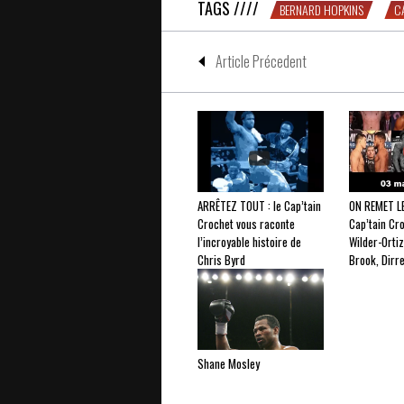
TAGS ////
BERNARD HOPKINS
C
Article Précedent
ARRÊTEZ TOUT : le Cap’tain
ON REMET LE
Crochet vous raconte
Cap’tain Cr
l’incroyable histoire de
Wilder-Ortiz
Chris Byrd
Brook, Dirre
Shane Mosley