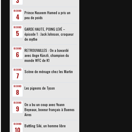
3
ROUND
Prince Naseem Hamed a pris un
4
peu de poids
ROUND
GARDE HAUTE, POING LEVÉ –
5
épisode 1 : Jack Johnson, croqueur
de mythe
ROUND
RETROUVAILLES : On a bavardé
6
avec Ange Künzli, champion du
monde WFC de K1
ROUND
Scène de ménage chez les Martin
7
ROUND
Les pigeons de Tyson
8
ROUND
On a bu un coup avec Yoann
9
Boyeaux, boxeur français à Buenos
Aires
ROUND
Battling Siki, un homme libre
10