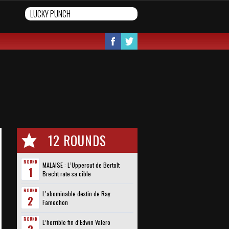
12 ROUNDS
ROUND
MALAISE : L’Uppercut de Bertolt
1
Brecht rate sa cible
ROUND
L’abominable destin de Ray
2
Famechon
ROUND
L’horrible fin d’Edwin Valero