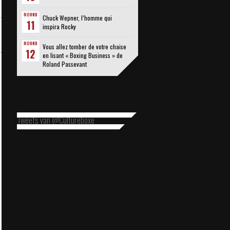
ROUND
Chuck Wepner, l’homme qui
11
inspira Rocky
ROUND
Vous allez tomber de votre chaise
12
en lisant « Boxing Business » de
Roland Passevant
Tweets van @Cultureboxe