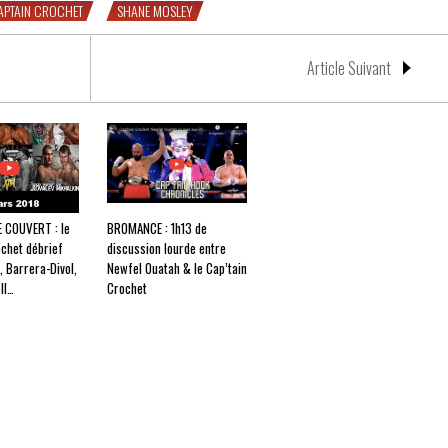
APTAIN CROCHET
SHANE MOSLEY
Article Suivant
 COUVERT : le
BROMANCE : 1h13 de
ochet débrief
discussion lourde entre
, Barrera-Divol,
Newfel Ouatah & le Cap’tain
ll…
Crochet