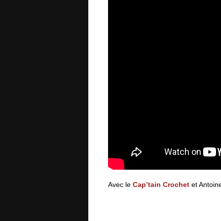
Avec le
Cap’tain Crochet
et Antoin
HALL OF FAME : Hopkins & Mosley, 2