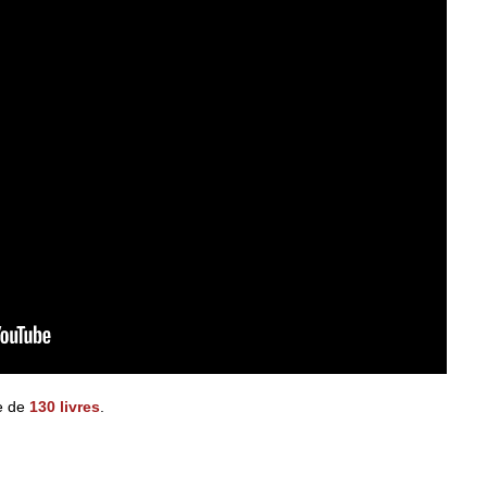
e de
130 livres
.
 monstres pour le prix d’une vidéo