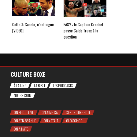
Cotto & Canelo, c’est signé
EASY : le Cap’tain Crochet
[VIDEO]
passe Caleb Truax à la
question
CULTURE BOXE
À LA UNE
LA BIBLI
LES PODCASTS
NOTRE COIN
ON SE CULTIVE
ON AIME ÇA
C'EST NOTRE POTE
ON S'EN BRANLE
ON Y ÉTAIT
OLD SCHOOL
ON A HÂTE