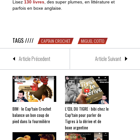
Lisez
130 livres
, des super plumes, en littérature et
parfois en boxe anglaise.
HALL OF FAME : le Cap’tain & 130 livres rendent un
hommage mérité à Miguel Cotto
TAGS ////
CAPTAIN CROCHET
MIGUEL COTTO
Article Précedent
Article Suivant
BIM : le Cap’tain Crochet
L’ŒIL DU TIGRE : bibi chez le
balance un bon coup de
Cap’tain pour parler de
pied dans la fourmilière
Tigres à la dérive et de
boxe argentine