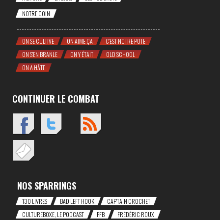
NOTRE COIN
ON SE CULTIVE
ON AIME ÇA
C'EST NOTRE POTE
ON S'EN BRANLE
ON Y ÉTAIT
OLD SCHOOL
ON A HÂTE
CONTINUER LE COMBAT
NOS SPARRINGS
130 LIVRES
BAD LEFT HOOK
CAP'TAIN CROCHET
CULTUREBOXE, LE PODCAST
FFB
FRÉDÉRIC ROUX