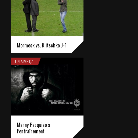
Mormeck vs. Klitschko J-1
ON AIME ÇA
Manny Pacquiao à
l’entraînement