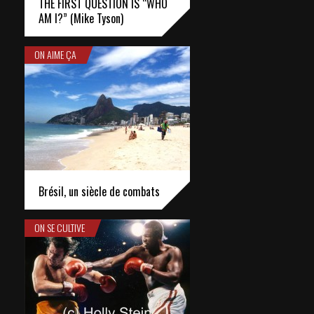
THE FIRST QUESTION IS “WHO
AM I?” (Mike Tyson)
ON AIME ÇA
Brésil, un siècle de combats
ON SE CULTIVE