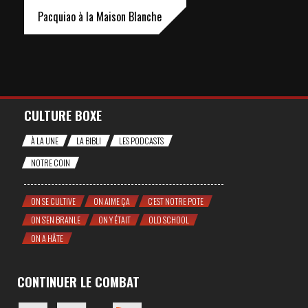
Pacquiao à la Maison Blanche
CULTURE BOXE
À LA UNE
LA BIBLI
LES PODCASTS
NOTRE COIN
ON SE CULTIVE
ON AIME ÇA
C'EST NOTRE POTE
ON S'EN BRANLE
ON Y ÉTAIT
OLD SCHOOL
ON A HÂTE
CONTINUER LE COMBAT