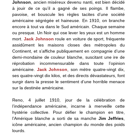
Johnson
, ancien miséreux devenu nanti, est bien décidé
à jouir de ce qu’il a gagné de ses poings. Il flambe,
pavoise, et bouscule les règles tacites d’une société
américaine ségrégée et haineuse. En 1910, on branche
encore à tout va dans le Sud américain. Chaque semaine
ou presque. Un Noir qui ose lever les yeux est un homme
mort.
Jack Johnson
roule en voiture de sport, fréquente
assidûment les maisons closes des métropoles du
Continent, et s’affiche publiquement en compagnie d’une
demi-mondaine de couleur blanche, suscitant une ire de
réprobation incommensurable dans toute l’opinion
américaine.
Jack Johnson
, son mètre quatre-vingt dix,
ses quatre-vingt dix kilos, et des directs dévastateurs, font
surgir dans la presse le sentiment d’une horrible menace
sur la destinée américaine.
Reno, 4 juillet 1910, jour de la célébration de
l’indépendance américaine, incarne à merveille cette
hystérie collective. Pour défier le champion en titre,
l’Amérique blanche a sorti de sa manche
Jim Jeffries
,
icône américaine, ancien champion du monde des poids
lourds.