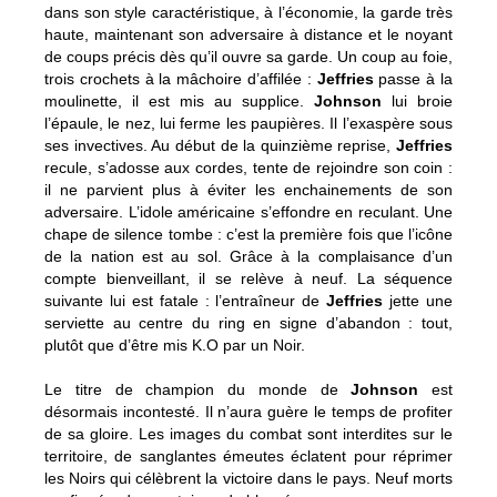
dans son style caractéristique, à l’économie, la garde très
haute, maintenant son adversaire à distance et le noyant
de coups précis dès qu’il ouvre sa garde. Un coup au foie,
trois crochets à la mâchoire d’affilée :
Jeffries
passe à la
moulinette, il est mis au supplice.
Johnson
lui broie
l’épaule, le nez, lui ferme les paupières. Il l’exaspère sous
ses invectives. Au début de la quinzième reprise,
Jeffries
recule, s’adosse aux cordes, tente de rejoindre son coin :
il ne parvient plus à éviter les enchainements de son
adversaire. L’idole américaine s’effondre en reculant. Une
chape de silence tombe : c’est la première fois que l’icône
de la nation est au sol. Grâce à la complaisance d’un
compte bienveillant, il se relève à neuf. La séquence
suivante lui est fatale : l’entraîneur de
Jeffries
jette une
serviette au centre du ring en signe d’abandon : tout,
plutôt que d’être mis K.O par un Noir.
Le titre de champion du monde de
Johnson
est
désormais incontesté. Il n’aura guère le temps de profiter
de sa gloire. Les images du combat sont interdites sur le
territoire, de sanglantes émeutes éclatent pour réprimer
les Noirs qui célèbrent la victoire dans le pays. Neuf morts