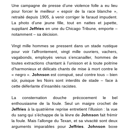
Une campagne de presse d’une violence folle a eu lieu
pour forcer le meilleur « espoir de la race blanche »,
retraité depuis 1905, à venir corriger le faraud impudent.
La photo d’une jeune fille, tout en nattes et jupette,
suppliant
Jeffries
en une du Chicago Tribune, emporte –
notamment – sa décision.
Vingt mille hommes se pressent dans un stade rustique
pour voir l’affrontement, vingt mille ouvriers, vachers,
vagabonds, employés venus s’encanailler, hommes de
toutes extractions chantant à l’unisson et à toute poitrine
d’harmonieux et délicats chants de mise à mort contre le
« negro ».
Johnson
est conspué, seul contre tous – bien
sûr, puisque les Noirs sont interdits de stade – face à
cette déferlante d’insanités racistes.
La consternation douche précocement le bel
enthousiasme de la foule. Seul un maigre crochet de
Jeffries
à la quatrième reprise entretient l’illusion : la vue
du sang qui s’échappe de la lèvre de
Johnson
fait frémir
la foule. Mais l’allonge du Texan, et sa vivacité sont deux
arguments imparables pour
Jeffries
.
Johnson
boxe