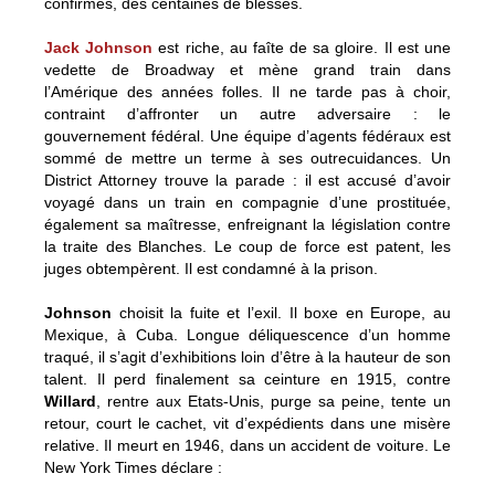
confirmés, des centaines de blessés.
Jack Johnson
est riche, au faîte de sa gloire. Il est une
vedette de Broadway et mène grand train dans
l’Amérique des années folles. Il ne tarde pas à choir,
contraint d’affronter un autre adversaire : le
gouvernement fédéral. Une équipe d’agents fédéraux est
sommé de mettre un terme à ses outrecuidances. Un
District Attorney trouve la parade : il est accusé d’avoir
voyagé dans un train en compagnie d’une prostituée,
également sa maîtresse, enfreignant la législation contre
la traite des Blanches. Le coup de force est patent, les
juges obtempèrent. Il est condamné à la prison.
Johnson
choisit la fuite et l’exil. Il boxe en Europe, au
Mexique, à Cuba. Longue déliquescence d’un homme
traqué, il s’agit d’exhibitions loin d’être à la hauteur de son
talent. Il perd finalement sa ceinture en 1915, contre
Willard
, rentre aux Etats-Unis, purge sa peine, tente un
retour, court le cachet, vit d’expédients dans une misère
relative. Il meurt en 1946, dans un accident de voiture. Le
New York Times déclare :