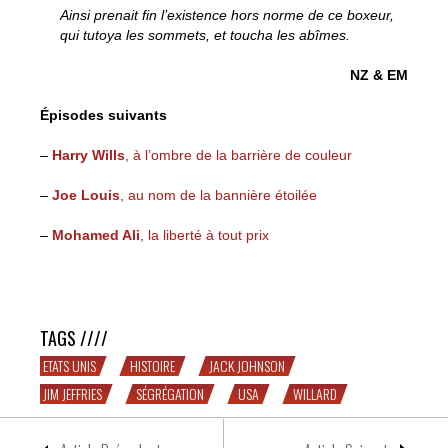
Ainsi prenait fin l’existence hors norme de ce boxeur,
qui tutoya les sommets, et toucha les abîmes.
NZ & EM
Épisodes suivants
–
Harry Wills
, à l’ombre de la barrière de couleur
–
Joe Louis
, au nom de la bannière étoilée
–
Mohamed Ali
, la liberté à tout prix
GARDE HAUTE, POING LEVÉ – épisode 1 : Jack
Johnson, croqueur de mythe
TAGS ////
ETATS UNIS
HISTOIRE
JACK JOHNSON
JIM JEFFRIES
SÉGRÉGATION
USA
WILLARD