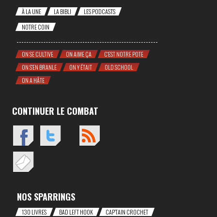
À LA UNE
LA BIBLI
LES PODCASTS
NOTRE COIN
ON SE CULTIVE
ON AIME ÇA
C'EST NOTRE POTE
ON S'EN BRANLE
ON Y ÉTAIT
OLD SCHOOL
ON A HÂTE
CONTINUER LE COMBAT
NOS SPARRINGS
130 LIVRES
BAD LEFT HOOK
CAP'TAIN CROCHET