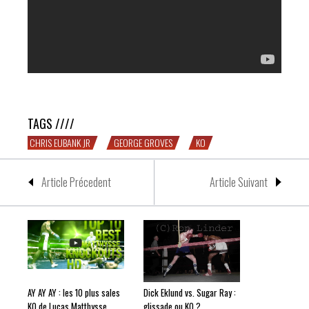
BOUM : Groves et Eubank Jr sèment le KO sur les rings
TAGS ////
CHRIS EUBANK JR
GEORGE GROVES
KO
Article Précedent
Article Suivant
AY AY AY : les 10 plus sales
Dick Eklund vs. Sugar Ray :
KO de Lucas Matthysse
glissade ou KO ?