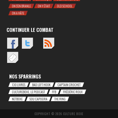
ON S'EN BRANLE
ON Y ÉTAIT
OLD SCHOOL
ON A HÂTE
CONTINUER LE COMBAT
NOS SPARRINGS
130 LIVRES
BAD LEFT HOOK
CAP'TAIN CROCHET
CULTUREBOXE, LE PODCAST
FFB
FRÉDÉRIC ROUX
NETBOXE
SOU CAPOEIRA
THE RING
COPYRIGHT © 2026 CULTURE BOXE