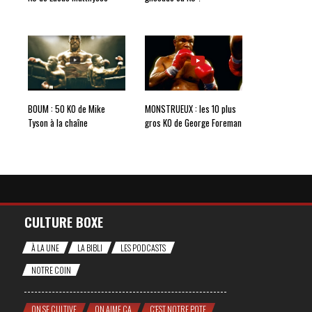
BOUM : 50 KO de Mike
MONSTRUEUX : les 10 plus
Tyson à la chaîne
gros KO de George Foreman
CULTURE BOXE
À LA UNE
LA BIBLI
LES PODCASTS
NOTRE COIN
ON SE CULTIVE
ON AIME ÇA
C'EST NOTRE POTE