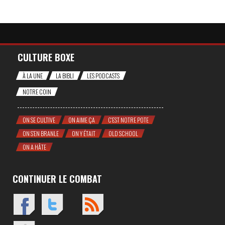
CULTURE BOXE
À LA UNE
LA BIBLI
LES PODCASTS
NOTRE COIN
ON SE CULTIVE
ON AIME ÇA
C'EST NOTRE POTE
ON S'EN BRANLE
ON Y ÉTAIT
OLD SCHOOL
ON A HÂTE
CONTINUER LE COMBAT