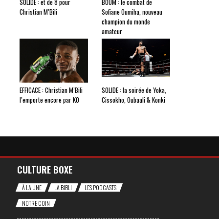
SOLIDE : et de 8 pour
BOUM : le combat de
Christian M’Bili
Sofiane Oumiha, nouveau
champion du monde
amateur
EFFICACE : Christian M’Bili
SOLIDE : la soirée de Yoka,
l’emporte encore par KO
Cissokho, Oubaali & Konki
CULTURE BOXE
À LA UNE
LA BIBLI
LES PODCASTS
NOTRE COIN