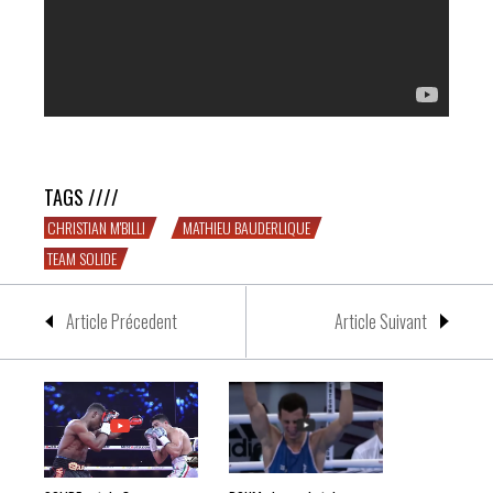
EXPÉDITIFS : Bauderlique et M’Bili l’emportent par KO
TAGS ////
CHRISTIAN M'BILLI
MATHIEU BAUDERLIQUE
TEAM SOLIDE
Article Précedent
Article Suivant