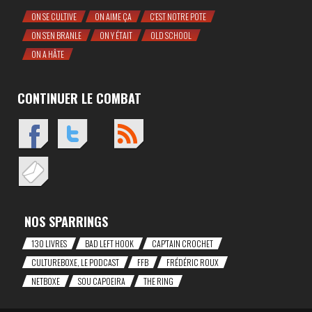
ON SE CULTIVE
ON AIME ÇA
C'EST NOTRE POTE
ON S'EN BRANLE
ON Y ÉTAIT
OLD SCHOOL
ON A HÂTE
CONTINUER LE COMBAT
NOS SPARRINGS
130 LIVRES
BAD LEFT HOOK
CAP'TAIN CROCHET
CULTUREBOXE, LE PODCAST
FFB
FRÉDÉRIC ROUX
NETBOXE
SOU CAPOEIRA
THE RING