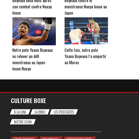
Boyeaux deux mois après
Boyeaux contre le
son combat contre Naoya
monstrueux Naoya Inoue au
Inoue
Japon
Notre pote Yoann Boyeaux
Cette fois, notre pote
va relever un défi
Yoann Boyeaux l’a emporté
monstrueux au Japon :
au Maroc
Inoue Naoya
CULTURE BOXE
À LA UNE
LA BIBLI
LES PODCASTS
NOTRE COIN