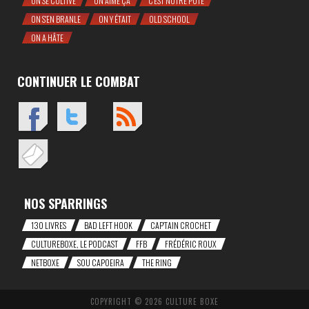
ON SE CULTIVE
ON AIME ÇA
C'EST NOTRE POTE
ON S'EN BRANLE
ON Y ÉTAIT
OLD SCHOOL
ON A HÂTE
CONTINUER LE COMBAT
NOS SPARRINGS
130 LIVRES
BAD LEFT HOOK
CAP'TAIN CROCHET
CULTUREBOXE, LE PODCAST
FFB
FRÉDÉRIC ROUX
NETBOXE
SOU CAPOEIRA
THE RING
COPYRIGHT © 2026 CULTURE BOXE