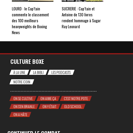
LOURD : le Cap’tain
SUCRERIE : Cap’tain et
commente le classement
Antoine de 130 livres
des 100 meilleurs
rendent hommage à Sugar
heavyweights de Boxing
Ray Leonard
News
CULTURE BOXE
À LA UNE
LA BIBLI
LES PODCASTS
NOTRE COIN
ON SE CULTIVE
ON AIME ÇA
C'EST NOTRE POTE
ON S'EN BRANLE
ON Y ÉTAIT
OLD SCHOOL
ON A HÂTE