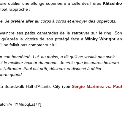
faire oublier une allonge supérieure à celle des frères
Klitschko
ombat rapproché :
e. Je préfère aller au corps à corps et envoyer des uppercuts.
onvaincre ses petits camarades de le retrouver sur le ring. Son
e qu’après la victoire de son protégé face à
Winky Whright
en
il ne fallait pas compter sur lui.
 son honnêteté. Lui, au moins, a dit qu’il ne voulait pas avoir
est le meilleur boxeur du monde. Je crois que les autres boxeurs
 l’affronter. Paul est prêt, désireux et disposé à défier
porte quand.
u Boardwalk Hall d’Atlantic City (voir
Sergio Martinez vs. Paul
watch?v=fYMupqEst7Y]