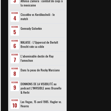
3
Alfonso Zamora : combat de coqs à
la mexicaine
ROUND
Cissokho vs Kerdikoshvili : le
4
match
ROUND
Gennady Golovkin
5
ROUND
MALAISE : L’Uppercut de Bertolt
6
Brecht rate sa cible
ROUND
L’abominable destin de Ray
7
Famechon
ROUND
Dans la peau de Rocky Marciano
8
ROUND
DONNONS DE LA VISIBILITÉ au
9
podcast L’INVISIBLE avec Brunello
& Herbi
ROUND
Las Vegas, 15 avril 1985. Hagler vs.
10
Hearns