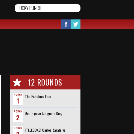
12 ROUNDS
ROUND
The Fabulous Four
1
ROUND
Don « pose ton gun » King
2
ROUND
[TÉLÉBOXE] Carlos Zarate vs.