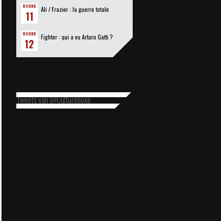
ROUND
Ali / Frazier : la guerre totale
11
ROUND
Fighter : qui a vu Arturo Gatti ?
12
Tweets van @Cultureboxe