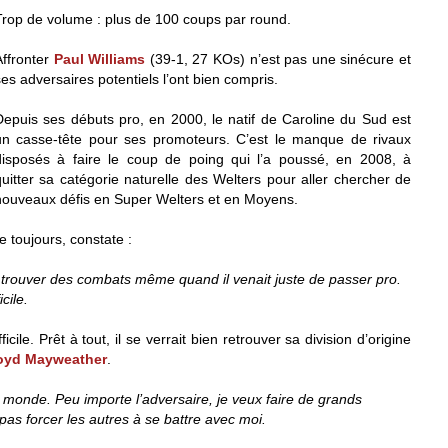
Trop de volume : plus de 100 coups par round.
Affronter
Paul Williams
(39-1, 27 KOs) n’est pas une sinécure et
ses adversaires potentiels l’ont bien compris.
Depuis ses débuts pro, en 2000, le natif de Caroline du Sud est
un casse-tête pour ses promoteurs. C’est le manque de rivaux
disposés à faire le coup de poing qui l’a poussé, en 2008, à
quitter sa catégorie naturelle des Welters pour aller chercher de
nouveaux défis en Super Welters et en Moyens.
e toujours, constate :
ui trouver des combats même quand il venait juste de passer pro.
cile.
fficile. Prêt à tout, il se verrait bien retrouver sa division d’origine
oyd Mayweather
.
le monde. Peu importe l’adversaire, je veux faire de grands
as forcer les autres à se battre avec moi.