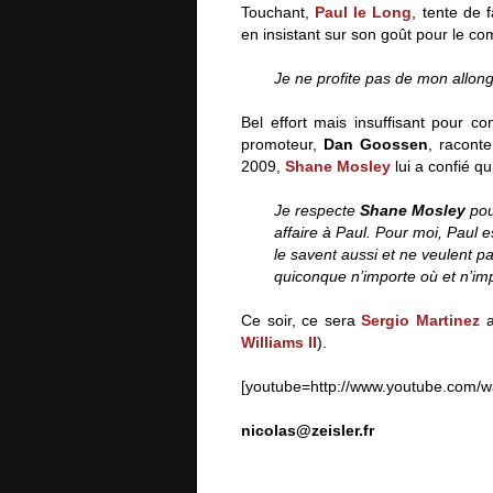
Touchant,
Paul le Long
, tente de 
en insistant sur son goût pour le c
Je ne profite pas de mon allong
Bel effort mais insuffisant pour c
promoteur,
Dan Goossen
, racont
2009,
Shane Mosley
lui a confié qu’
Je respecte
Shane Mosley
pour
affaire à Paul. Pour moi, Paul 
le savent aussi et ne veulent pas
quiconque n’importe où et n’im
Ce soir, ce sera
Sergio Martinez
a
Williams II
).
[youtube=http://www.youtube.com/
nicolas@zeisler.fr
Paul Williams : l’homme à éviter