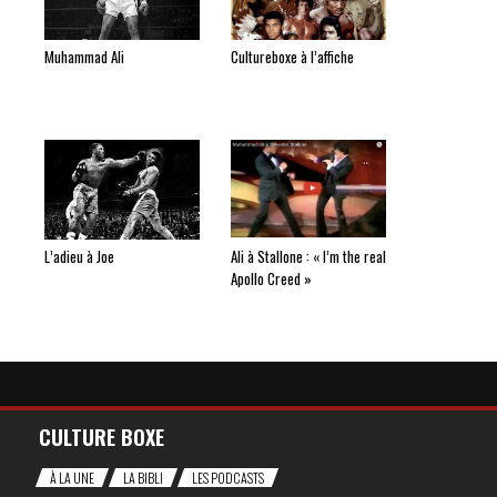
Muhammad Ali
Cultureboxe à l’affiche
L’adieu à Joe
Ali à Stallone : « I’m the real
Apollo Creed »
CULTURE BOXE
À LA UNE
LA BIBLI
LES PODCASTS