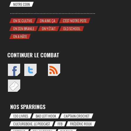
NOTRE COIN
ON SE CULTIVE
ON AIME ÇA
C'EST NOTRE POTE
ON S'EN BRANLE
ON Y ÉTAIT
OLD SCHOOL
ON A HÂTE
CONTINUER LE COMBAT
NOS SPARRINGS
130 LIVRES
BAD LEFT HOOK
CAP'TAIN CROCHET
CULTUREBOXE, LE PODCAST
FFB
FRÉDÉRIC ROUX