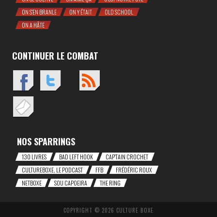
ON S'EN BRANLE
ON Y ÉTAIT
OLD SCHOOL
ON A HÂTE
CONTINUER LE COMBAT
NOS SPARRINGS
130 LIVRES
BAD LEFT HOOK
CAP'TAIN CROCHET
CULTUREBOXE, LE PODCAST
FFB
FRÉDÉRIC ROUX
NETBOXE
SOU CAPOEIRA
THE RING
COPYRIGHT © 2026 CULTURE BOXE