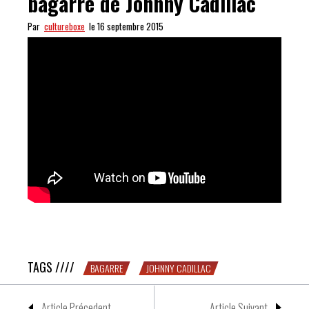
bagarre de Johnny Cadillac
Par
cultureboxe
le 16 septembre 2015
INDISPENSABLE : les conseils bagarre de Johnny
Cadillac
TAGS ////
BAGARRE
JOHNNY CADILLAC
Article Précedent
Article Suivant