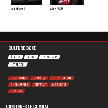
Hola chicas !
Allez l’ASM
CULTURE BOXE
À LA UNE
LA BIBLI
LES PODCASTS
NOTRE COIN
ON SE CULTIVE
ON AIME ÇA
C'EST NOTRE POTE
ON S'EN BRANLE
ON Y ÉTAIT
OLD SCHOOL
ON A HÂTE
CONTINUER LE COMBAT