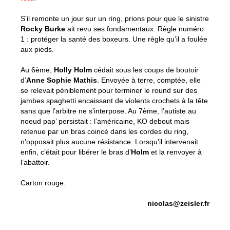
S’il remonte un jour sur un ring, prions pour que le sinistre
Rocky Burke
ait revu ses fondamentaux. Règle numéro
1 : protéger la santé des boxeurs. Une règle qu’il a foulée
aux pieds.
Au 6ème,
Holly Holm
cédait sous les coups de boutoir
d’
Anne Sophie Mathis
. Envoyée à terre, comptée, elle
se relevait péniblement pour terminer le round sur des
jambes spaghetti encaissant de violents crochets à la tête
sans que l’arbitre ne s’interpose. Au 7ème, l’autiste au
noeud pap’ persistait : l’américaine, KO debout mais
retenue par un bras coincé dans les cordes du ring,
n’opposait plus aucune résistance. Lorsqu’il intervenait
enfin, c’était pour libérer le bras d’
Holm
et la renvoyer à
l’abattoir.
Carton rouge.
nicolas@zeisler.fr
Mathis vs. Holm, carton rouge pour l’arbitre