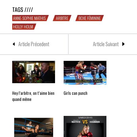
TAGS ////
ANNE-SOPHIE MATHIS
ARBITRE
BOXE FÉMININE
HOLLY HOLM
Article Précedent
Article Suivant
Hey l’arbitre, on t’aime bien
Girls can punch
quand même