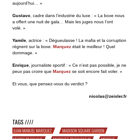
aujourd’hui… »
Gustavo
, cadre dans l’industrie du luxe : « La boxe nous
a offert une nuit de gala… Mais les juges nous l’ont
volé. »
Yamile
, actrice : « Dégueulasse ! La mafia et la corruption
règnent sur la boxe.
Marquez
était le meilleur ! Quel
dommage. »
Enrique
, journaliste sportif : « Ce n’est pas possible, je ne
peux pas croire que
Marquez
se soit encore fait voler. »
Et vous, que pensez-vous du verdict ?
nicolas@zeisler.fr
Mexique, terre d’indignés
TAGS ////
JUAN MANUEL MARQUEZ
MADISON SQUARE GARDEN