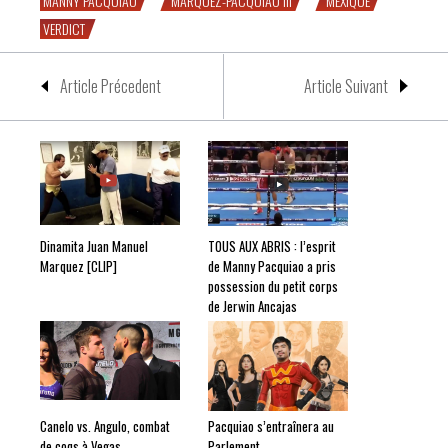
MANNY PACQUIAO
MARQUEZ-PACQUIAO III
MEXIQUE
VERDICT
Article Précedent
Article Suivant
Dinamita Juan Manuel
TOUS AUX ABRIS : l’esprit
Marquez [CLIP]
de Manny Pacquiao a pris
possession du petit corps
de Jerwin Ancajas
Canelo vs. Angulo, combat
Pacquiao s’entraînera au
de coqs à Vegas
Parlement