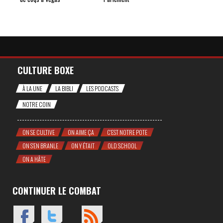
CULTURE BOXE
À LA UNE
LA BIBLI
LES PODCASTS
NOTRE COIN
ON SE CULTIVE
ON AIME ÇA
C'EST NOTRE POTE
ON S'EN BRANLE
ON Y ÉTAIT
OLD SCHOOL
ON A HÂTE
CONTINUER LE COMBAT