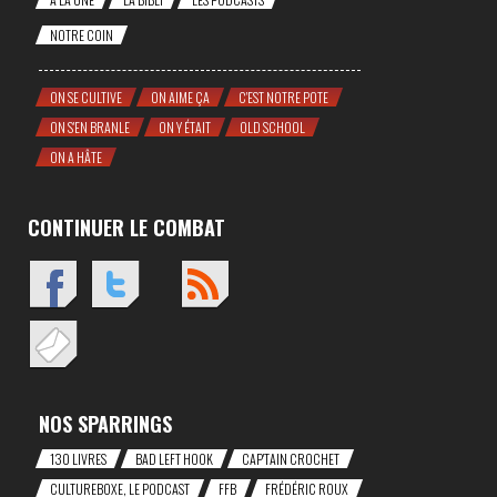
NOTRE COIN
ON SE CULTIVE
ON AIME ÇA
C'EST NOTRE POTE
ON S'EN BRANLE
ON Y ÉTAIT
OLD SCHOOL
ON A HÂTE
CONTINUER LE COMBAT
NOS SPARRINGS
130 LIVRES
BAD LEFT HOOK
CAP'TAIN CROCHET
CULTUREBOXE, LE PODCAST
FFB
FRÉDÉRIC ROUX