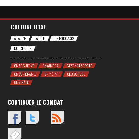
CULTURE BOXE
À LA UNE
LA BIBLI
LES PODCASTS
NOTRE COIN
ON SE CULTIVE
ON AIME ÇA
C'EST NOTRE POTE
ON S'EN BRANLE
ON Y ÉTAIT
OLD SCHOOL
ON A HÂTE
CONTINUER LE COMBAT