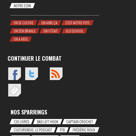
NOTRE COIN
ON SE CULTIVE
ON AIME ÇA
C'EST NOTRE POTE
ON S'EN BRANLE
ON Y ÉTAIT
OLD SCHOOL
ON A HÂTE
CONTINUER LE COMBAT
NOS SPARRINGS
130 LIVRES
BAD LEFT HOOK
CAP'TAIN CROCHET
CULTUREBOXE, LE PODCAST
FFB
FRÉDÉRIC ROUX