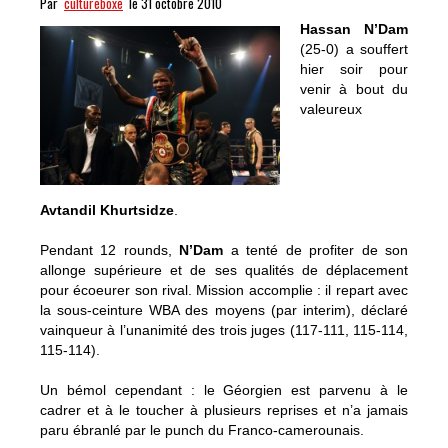
Par
cultureboxe
le 31 octobre 2010
Hassan N’Dam
(25-0) a souffert
hier soir pour
venir à bout du
valeureux
Avtandil Khurtsidze
.
Pendant 12 rounds,
N’Dam
a tenté de profiter de son
allonge supérieure et de ses qualités de déplacement
pour écoeurer son rival. Mission accomplie : il repart avec
la sous-ceinture WBA des moyens (par interim), déclaré
vainqueur à l’unanimité des trois juges (117-111, 115-114,
115-114).
Un bémol cependant : le Géorgien est parvenu à le
cadrer et à le toucher à plusieurs reprises et n’a jamais
paru ébranlé par le punch du Franco-camerounais.