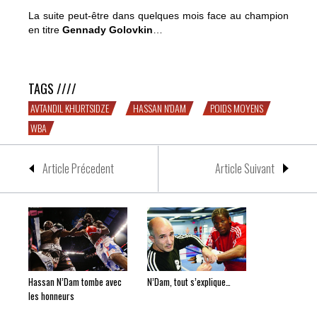
La suite peut-être dans quelques mois face au champion
en titre
Gennady Golovkin
…
Victoire difficile pour N’Dam
TAGS ////
AVTANDIL KHURTSIDZE
HASSAN N'DAM
POIDS MOYENS
WBA
Article Précedent
Article Suivant
Hassan N’Dam tombe avec
N’Dam, tout s’explique…
les honneurs