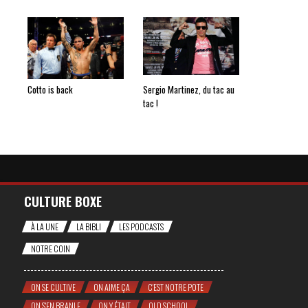
Cotto is back
Sergio Martinez, du tac au
tac !
CULTURE BOXE
À LA UNE
LA BIBLI
LES PODCASTS
NOTRE COIN
ON SE CULTIVE
ON AIME ÇA
C'EST NOTRE POTE
ON S'EN BRANLE
ON Y ÉTAIT
OLD SCHOOL