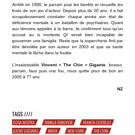
Arrêté en 1990, le parrain joue les benêts et recueille les
fruits de son jeu d’acteur. Depuis plus de 20 ans, il a fait
scrupuleusement constater chaque année son état de
déficience mentale à un bataillon de psychiatres. Quant
aux témoins appelés à la barre, ils confirment tous qu’un
accusé au si modeste QI serait bien incapable de
gouverner une
famiglia
. Reste que la supercherie finit par
être dévoilée par son auteur en 2003 et que sa santé
mentale le lâche dans la foulée.
L’insaisissable
Vincent « The Chin » Gigante
, boxeur,
parrain, faux puis vrai fou, nous quitte pour de bon en
2005 à 77 ans.
NZ
Vincent « The Chin » Gigante a.k.a « The Oddfather »
TAGS ////
COSA NOSTRA
FAMILLE GENOVESE
FRANCK COSTELLO
LUCKY LUCIANO
MAFIA
NEW YORK
THE CHIN