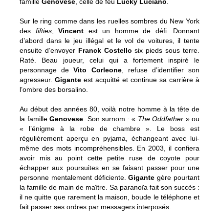
famille
Genovese
, celle de feu
Lucky Luciano
.
Sur le ring comme dans les ruelles sombres du New York
des
fifties
,
Vincent
est un homme de défi. Donnant
d’abord dans le jeu illégal et le vol de voitures, il tente
ensuite d’envoyer
Franck Costello
six pieds sous terre.
Raté. Beau joueur, celui qui a fortement inspiré le
personnage de
Vito Corleone
, refuse d’identifier son
agresseur.
Gigante
est acquitté et continue sa carrière à
l’ombre des borsalino.
Au début des années 80, voilà notre homme à la tête de
la famille
Genovese
. Son surnom : «
The Oddfather
» ou
« l’énigme à la robe de chambre ». Le boss est
régulièrement aperçu en pyjama, échangeant avec lui-
même des mots incompréhensibles. En 2003, il confiera
avoir mis au point cette petite ruse de coyote pour
échapper aux poursuites en se faisant passer pour une
personne mentalement déficiente.
Gigante
gère pourtant
la famille de main de maître. Sa paranoïa fait son succès :
il ne quitte que rarement la maison, boude le téléphone et
fait passer ses ordres par messagers interposés.