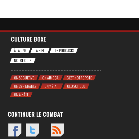
CULTURE BOXE
À LA UNE
LA BIBLI
LES PODCASTS
NOTRE COIN
ON SE CULTIVE
ON AIME ÇA
C'EST NOTRE POTE
ON S'EN BRANLE
ON Y ÉTAIT
OLD SCHOOL
ON A HÂTE
CONTINUER LE COMBAT