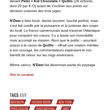
devant
Peter « Kid Chocolate » Quillin
(28 victoires
dont 20 par K-O) avant de s’incliner aux points sur
décision unanime des trois juges.
N’Dam
a bien boxé, dansé souvent, touché parfois, mais
s’est fait cueillir par la puissance et la justesse des coups
du local. Le franco-camerounais avait traversé l’Atlantique
pour conquérir les coeurs. Il y a laissé son invincibilité
mais accompli sa mission. Alors que le public – pourtant
acquis à la cause de
Quillin
– offrait une ovation méritée
à son courage, les commentateurs espéraient le voir
bientôt de retour sur les rings américains.
Même vaincu,
N’Dam
fait désormais partie du paysage.
Voir le combat
.
Hassan N’Dam tombe avec les honneurs
TAGS ////
BROOKLYN
HASSAN N'DAM
NEW YORK
PETER QUILLIN
POIDS MOYENS
WBO