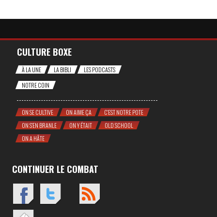
CULTURE BOXE
À LA UNE
LA BIBLI
LES PODCASTS
NOTRE COIN
ON SE CULTIVE
ON AIME ÇA
C'EST NOTRE POTE
ON S'EN BRANLE
ON Y ÉTAIT
OLD SCHOOL
ON A HÂTE
CONTINUER LE COMBAT