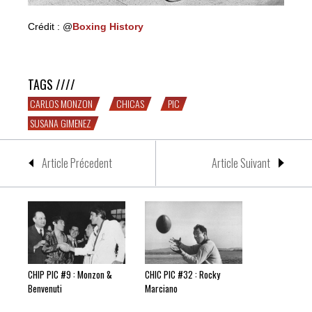
Crédit : @
Boxing History
CHIC PIC #42 : Carlos Monzon & Susana Gimenez
TAGS ////
CARLOS MONZON
CHICAS
PIC
SUSANA GIMENEZ
Article Précedent
Article Suivant
CHIP PIC #9 : Monzon &
CHIC PIC #32 : Rocky
Benvenuti
Marciano