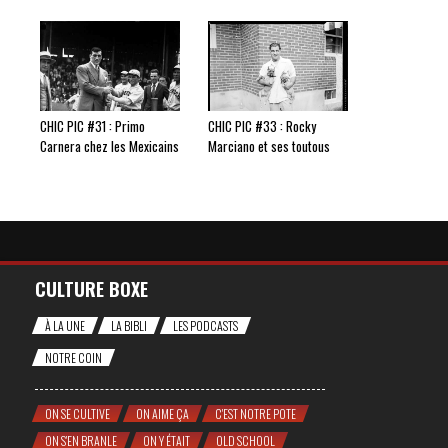
CHIC PIC #31 : Primo
CHIC PIC #33 : Rocky
Carnera chez les Mexicains
Marciano et ses toutous
CULTURE BOXE
À LA UNE
LA BIBLI
LES PODCASTS
NOTRE COIN
ON SE CULTIVE
ON AIME ÇA
C'EST NOTRE POTE
ON S'EN BRANLE
ON Y ÉTAIT
OLD SCHOOL