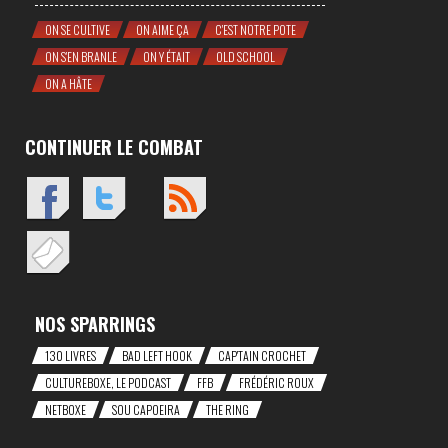
ON SE CULTIVE
ON AIME ÇA
C'EST NOTRE POTE
ON S'EN BRANLE
ON Y ÉTAIT
OLD SCHOOL
ON A HÂTE
CONTINUER LE COMBAT
NOS SPARRINGS
130 LIVRES
BAD LEFT HOOK
CAP'TAIN CROCHET
CULTUREBOXE, LE PODCAST
FFB
FRÉDÉRIC ROUX
NETBOXE
SOU CAPOEIRA
THE RING