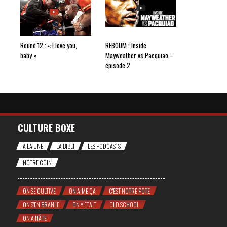
Round 12 : « I love you,
REBOUM : Inside
baby »
Mayweather vs Pacquiao –
épisode 2
CULTURE BOXE
À LA UNE
LA BIBLI
LES PODCASTS
NOTRE COIN
ON SE CULTIVE
ON AIME ÇA
C'EST NOTRE POTE
ON S'EN BRANLE
ON Y ÉTAIT
OLD SCHOOL
ON A HÂTE