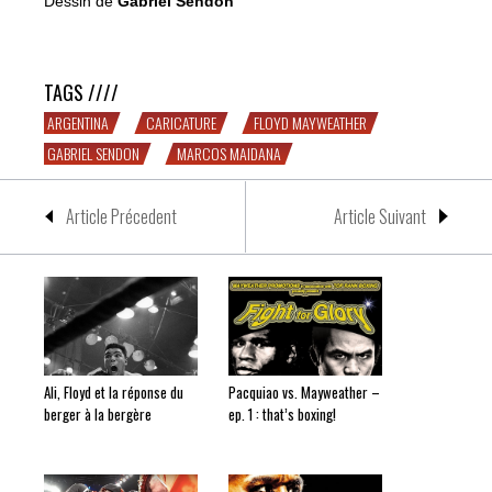
Dessin de
Gabriel Sendon
Maidana s’offre une nouvelle paire de gants
TAGS ////
ARGENTINA
CARICATURE
FLOYD MAYWEATHER
GABRIEL SENDON
MARCOS MAIDANA
Article Précedent
Article Suivant
Ali, Floyd et la réponse du
Pacquiao vs. Mayweather –
berger à la bergère
ep. 1 : that’s boxing!