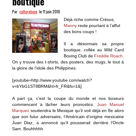
boutique
Par
cultureboxe
le 11 juin 2010
Déjà riche comme Crésus,
Manny
reste pourtant à l’affut
des bons coups !
Il a désormais sa propre
boutique, collée au Wild Card
Boxing Club de
Freddie Roach
.
On y trouve des t-shirts, des posters, des mugs, le tout à
la gloire de l’idole des Philippines.
[youtube=http://www.youtube.com/watch?
v=bYbG1ST8BRM&hl=fr_FR&fs=1&]
A part ça, c’est la coupe du monde et nos boxeurs
commencent à lâcher leurs pronostics.
Juan Manuel
Marquez
soutiendra le Mexique qu’il voit déjà en 8e alors
que son futur adversaire, l’Américain d’origine mexicaine
Juan Diaz, a annoncé qu’il pousserait derrière l’Oncle
Sam. Bouhhhhh