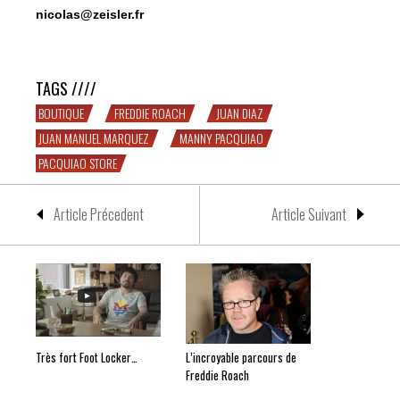
nicolas@zeisler.fr
Manny Pacquiao ouvre sa boutique
TAGS ////
BOUTIQUE
FREDDIE ROACH
JUAN DIAZ
JUAN MANUEL MARQUEZ
MANNY PACQUIAO
PACQUIAO STORE
Article Précedent
Article Suivant
Très fort Foot Locker…
L’incroyable parcours de
Freddie Roach