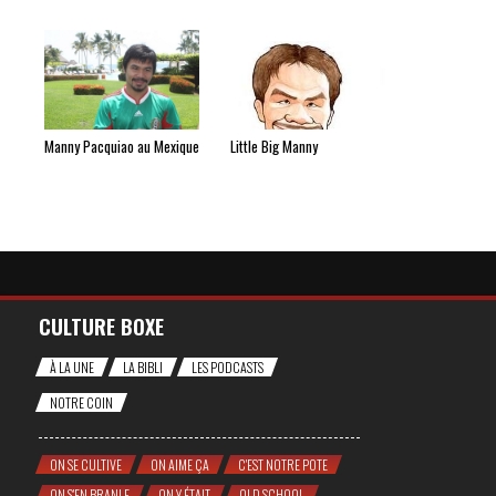
Manny Pacquiao au Mexique
Little Big Manny
CULTURE BOXE
À LA UNE
LA BIBLI
LES PODCASTS
NOTRE COIN
ON SE CULTIVE
ON AIME ÇA
C'EST NOTRE POTE
ON S'EN BRANLE
ON Y ÉTAIT
OLD SCHOOL