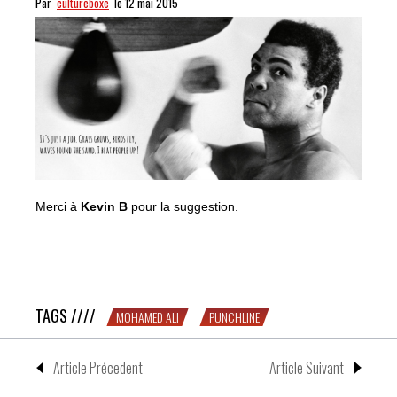
Par
cultureboxe
le 12 mai 2015
Merci à
Kevin B
pour la suggestion.
PUNCH-line #1 : Mohamed Ali
TAGS ////
MOHAMED ALI
PUNCHLINE
Article Précedent
Article Suivant