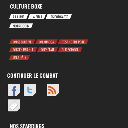
CULTURE BOXE
À LA UNE
LA BIBLI
LES PODCASTS
NOTRE COIN
ON SE CULTIVE
ON AIME ÇA
C'EST NOTRE POTE
ON S'EN BRANLE
ON Y ÉTAIT
OLD SCHOOL
ON A HÂTE
CONTINUER LE COMBAT
NOS SPARRINGS