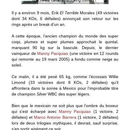
Il y a environ 9 mois, Erik
El Terrible
Morales (49 victoires
dont 34 KOs, 6 défaites) annonçait son retour sur les
rings après un break d’un an.
A cette époque, l’ancien champion du monde des super
coqs, plumes et super plumes approchait le quintal,
marquant 90 kg sur la bascule. Depuis, le dernier
vainqueur de
Manny Pacquiao
(une victoire en 12 rounds
qui remonte au 19 mars 2005) a fondu comme neige au
soleil.
Ce matin, il a été pesé 65 kg, comme l’écossais Willie
Limond (33 victoires dont 8 KOs, 2 défaites) qu’il
affrontera dans la soirée à Mexico pour l’improbable titre
de champion
Silver
WBC des super légers.
Bien que le mexicain ne soit plus que l’ombre du boxeur
qui s’est écharpé avec
Manny Pacquiao
(1 victoire, 2
défaites) et
Marco Antonio Barrera
(1 victoire, 2 défaites)
lors de deux trilogies mythiques, il devrait, sauf surprise,
s’en sortir aisément ce soir.