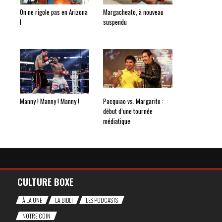
On ne rigole pas en Arizona
Margacheato, à nouveau
!
suspendu
Manny ! Manny ! Manny !
Pacquiao vs. Margarito :
début d’une tournée
médiatique
CULTURE BOXE
À LA UNE
LA BIBLI
LES PODCASTS
NOTRE COIN