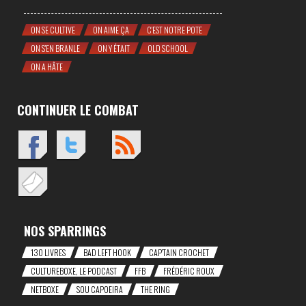
ON SE CULTIVE
ON AIME ÇA
C'EST NOTRE POTE
ON S'EN BRANLE
ON Y ÉTAIT
OLD SCHOOL
ON A HÂTE
CONTINUER LE COMBAT
NOS SPARRINGS
130 LIVRES
BAD LEFT HOOK
CAP'TAIN CROCHET
CULTUREBOXE, LE PODCAST
FFB
FRÉDÉRIC ROUX
NETBOXE
SOU CAPOEIRA
THE RING