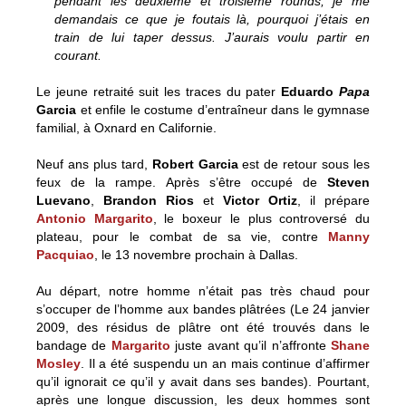
pendant les deuxième et troisième rounds, je me
demandais ce que je foutais là, pourquoi j’étais en
train de lui taper dessus. J’aurais voulu partir en
courant.
Le jeune retraité suit les traces du pater
Eduardo
Papa
Garcia
et enfile le costume d’entraîneur dans le gymnase
familial, à Oxnard en Californie.
Neuf ans plus tard,
Robert Garcia
est de retour sous les
feux de la rampe. Après s’être occupé de
Steven
Luevano
,
Brandon Rios
et
Victor Ortiz
, il prépare
Antonio Margarito
, le boxeur le plus controversé du
plateau, pour le combat de sa vie, contre
Manny
Pacquiao
, le 13 novembre prochain à Dallas.
Au départ, notre homme n’était pas très chaud pour
s’occuper de l’homme aux bandes plâtrées (Le 24 janvier
2009, des résidus de plâtre ont été trouvés dans le
bandage de
Margarito
juste avant qu’il n’affronte
Shane
Mosley
. Il a été suspendu un an mais continue d’affirmer
qu’il ignorait ce qu’il y avait dans ses bandes). Pourtant,
après une longue discussion, les deux hommes sont