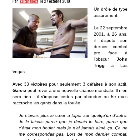
Par
cultureboxe
le 27 octobre 2010
Un drôle de type
assurément.
Le 22 septembre
2001, à 26 ans,
il dispute son
dernier combat
pro face à
l’obscur
John
Trigg
à Las
Vegas.
Avec 33 victoires pour seulement 3 défaites à son actif,
Garcia
peut rêver à une nouvelle chance mondiale. Il n’en
sera rien : il s’impose certes par abandon au 5e mais
raccroche les gants dans la foulée.
Je n’avais plus le cœur à taper sur quelqu’un d’autre.
Je le faisais parce que je devais le faire, parce que
c’était mon boulot mais je n’ai jamais aimé ça. Ça ne
me correspondait pas. Lors de mon dernier combat,