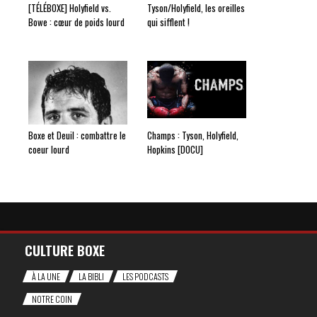
[TÉLÉBOXE] Holyfield vs.
Tyson/Holyfield, les oreilles
Bowe : cœur de poids lourd
qui sifflent !
Boxe et Deuil : combattre le
Champs : Tyson, Holyfield,
coeur lourd
Hopkins [DOCU]
CULTURE BOXE
À LA UNE
LA BIBLI
LES PODCASTS
NOTRE COIN