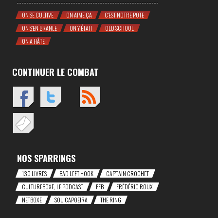
ON SE CULTIVE
ON AIME ÇA
C'EST NOTRE POTE
ON S'EN BRANLE
ON Y ÉTAIT
OLD SCHOOL
ON A HÂTE
CONTINUER LE COMBAT
NOS SPARRINGS
130 LIVRES
BAD LEFT HOOK
CAP'TAIN CROCHET
CULTUREBOXE, LE PODCAST
FFB
FRÉDÉRIC ROUX
NETBOXE
SOU CAPOEIRA
THE RING