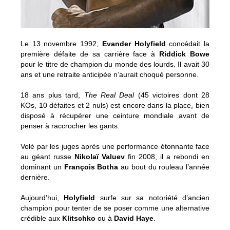
Le 13 novembre 1992,
Evander Holyfield
concédait la
première défaite de sa carrière face à
Riddick Bowe
pour le titre de champion du monde des lourds. Il avait 30
ans et une retraite anticipée n’aurait choqué personne.
18 ans plus tard,
The Real Deal
(45 victoires dont 28
KOs, 10 défaites et 2 nuls) est encore dans la place, bien
disposé à récupérer une ceinture mondiale avant de
penser à raccrocher les gants.
Volé par les juges après une performance étonnante face
au géant russe
Nikolaï Valuev
fin 2008, il a rebondi en
dominant un
François Botha
au bout du rouleau l’année
dernière.
Aujourd’hui,
Holyfield
surfe sur sa notoriété d’ancien
champion pour tenter de se poser comme une alternative
crédible aux
Klitschko
ou à
David Haye
.